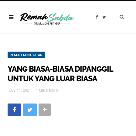
F
T
a
w
c
i
e
t
b
t
o
e
o
r
k
REMAH MINGGUAN
YANG BIASA-BIASA DIPANGGIL
UNTUK YANG LUAR BIASA
JULY 11, 2021
4 MINS READ