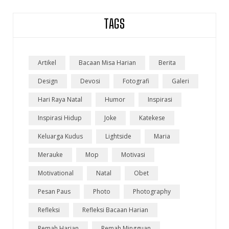
TAGS
Artikel
Bacaan Misa Harian
Berita
Design
Devosi
Fotografi
Galeri
Hari Raya Natal
Humor
Inspirasi
Inspirasi Hidup
Joke
Katekese
Keluarga Kudus
Lightside
Maria
Merauke
Mop
Motivasi
Motivational
Natal
Obet
Pesan Paus
Photo
Photography
Refleksi
Refleksi Bacaan Harian
Remah Harian
Remah Mingguan