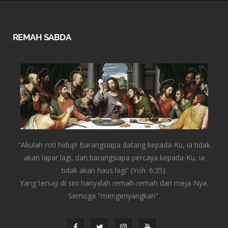
REMAH SABDA
“Akulah roti hidup! Barangsiapa datang kepada-Ku, ia tidak
akan lapar lagi, dan barangsiapa percaya kepada-Ku, ia
tidak akan haus lagi” (Yoh. 6:35).
Yang tersaji di sini hanyalah remah-remah dari meja-Nya.
Semoga "mengenyangkan".
F
T
I
Y