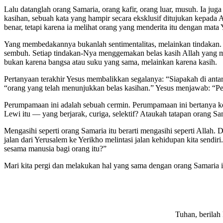
Lalu datanglah orang Samaria, orang kafir, orang luar, musuh. Ia ju
kasihan, sebuah kata yang hampir secara eksklusif ditujukan kepada A
benar, tetapi karena ia melihat orang yang menderita itu dengan mat
Yang membedakannya bukanlah sentimentalitas, melainkan tindakan.
sembuh. Setiap tindakan-Nya menggemakan belas kasih Allah yang m
bukan karena bangsa atau suku yang sama, melainkan karena kasih.
Pertanyaan terakhir Yesus membalikkan segalanya: “Siapakah di anta
“orang yang telah menunjukkan belas kasihan.” Yesus menjawab: “Pe
Perumpamaan ini adalah sebuah cermin. Perumpamaan ini bertanya kep
Lewi itu — yang berjarak, curiga, selektif? Ataukah tatapan orang S
Mengasihi seperti orang Samaria itu berarti mengasihi seperti Alla
jalan dari Yerusalem ke Yerikho melintasi jalan kehidupan kita send
sesama manusia bagi orang itu?”
Mari kita pergi dan melakukan hal yang sama dengan orang Samaria i
Tuhan, berilah