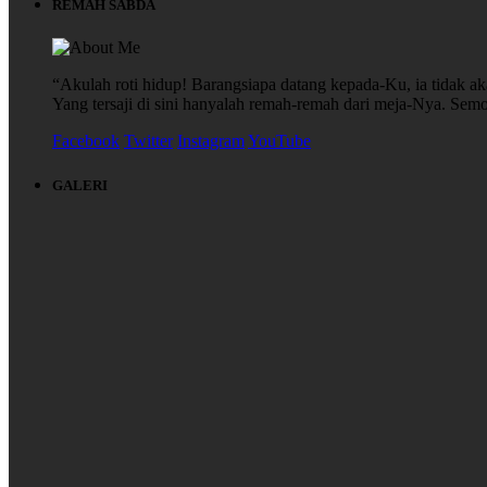
REMAH SABDA
“Akulah roti hidup! Barangsiapa datang kepada-Ku, ia tidak aka
Yang tersaji di sini hanyalah remah-remah dari meja-Nya. S
Facebook
Twitter
Instagram
YouTube
GALERI