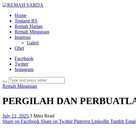
Home
Tentang RS
Remah Harian
Remah Mingguan
Inspirasi
Galeri
Obet
Facebook
Twitter
Instagram
Remah Mingguan
PERGILAH DAN PERBUATL
July 12, 2025
3 Mins Read
Share on Facebook
Share on Twitter
Pinterest
LinkedIn
Tumblr
Emai