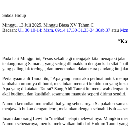
Sabda Hidup
Minggu, 13 Juli 2025, Minggu Biasa XV Tahun C
Bacaan:
Ul. 30:10-14
;
Mzm. 69:14,17,30-31,33-34,36ab,37
atau
Mzm
“Kat
Pada hari Minggu ini, Yesus sekali lagi mengajak kita menapaki jal
tentang orang Samaria, yang sering dilunakkan dengan kata sifat “b
yang paling tak terduga, dan menemukan dalam cara pandang itu jal
Pertanyaan ahli Taurat itu, “Apa yang harus aku perbuat untuk memper
tambahan umurnya di bumi, melainkan mencari kehidupan yang kekal, 
Apa yang dikatakan Taurat? Sang Ahli Taurat itu menjawab dengan 
akal budimu, dan kasihilah sesamamu manusia seperti dirimu sendiri.
Namun kemudian muncullah hal yang sebenarnya: Siapakah sesamaku ma
menjawab bukan dengan teori, melainkan dengan sebuah kisah — seora
Imam dan orang Lewi itu “melihat” tetapi melewatinya. Mungkin mer
Namun sebenarnya, mereka melewatkan inti dari Hukum Taurat yang me