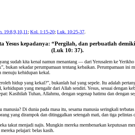
. 19:8,9,10,11
;
Kol. 1:15-20
;
Luk. 10:25-37
.
a Yesus kepadanya: “Pergilah, dan perbuatlah demik
(Luk 10: 37).
an yang sudah kita kenal namun menantang — dari Yerusalem ke Yerikho
aik”, bukan sekadar perumpamaan tentang kebaikan. Perumpamaan ini me
an menuju kehidupan kekal.
oleh hidup yang kekal?”, bukanlah hal yang sepele. Itu adalah pertany
kehidupan yang mengalir dari Allah sendiri. Yesus, sesuai dengan ke
tepat: Kasihilah Tuhan, Allahmu, dengan segenap hatimu dan dengan
nusia? Di dunia pada masa itu, sesama manusia seringkali terbatas pad
ng yang dirampok dan ditinggalkan setengah mati, dan tiga pelintas di
eka takut menjadi najis. Mungkin mereka membenarkan keputusan mere
reka pelajari: belas kasih.