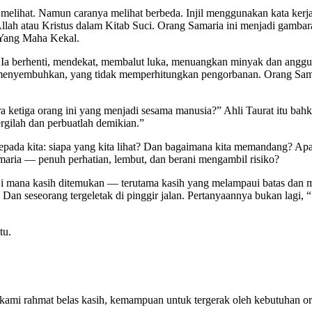
ga melihat. Namun caranya melihat berbeda. Injil menggunakan kata ker
llah atau Kristus dalam Kitab Suci. Orang Samaria ini menjadi gambara
a Yang Maha Kekal.
 Ia berhenti, mendekat, membalut luka, menuangkan minyak dan angg
enyembuhkan, yang tidak memperhitungkan pengorbanan. Orang Samari
ra ketiga orang ini yang menjadi sesama manusia?” Ahli Taurat itu b
rgilah dan perbuatlah demikian.”
ada kita: siapa yang kita lihat? Dan bagaimana kita memandang? Apak
amaria — penuh perhatian, lembut, dan berani mengambil risiko?
h. Di mana kasih ditemukan — terutama kasih yang melampaui batas dan 
iri. Dan seseorang tergeletak di pinggir jalan. Pertanyaannya bukan l
tu.
 kami rahmat belas kasih, kemampuan untuk tergerak oleh kebutuhan or