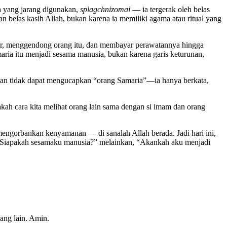
ja yang jarang digunakan,
splagchnizomai
— ia tergerak oleh belas
n belas kasih Allah, bukan karena ia memiliki agama atau ritual yang
ur, menggendong orang itu, dan membayar perawatannya hingga
a itu menjadi sesama manusia, bukan karena garis keturunan,
ahkan tidak dapat mengucapkan “orang Samaria”—ia hanya berkata,
ah cara kita melihat orang lain sama dengan si imam dan orang
mengorbankan kenyamanan — di sanalah Allah berada. Jadi hari ini,
agi, “Siapakah sesamaku manusia?” melainkan, “Akankah aku menjadi
ang lain. Amin.