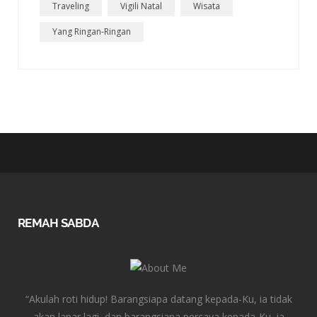
Traveling
Vigili Natal
Wisata
Yang Ringan-Ringan
REMAH SABDA
“Akulah roti hidup! Barangsiapa datang kepada-Ku, ia tidak
akan lapar lagi, dan barangsiapa percaya kepada-Ku, ia