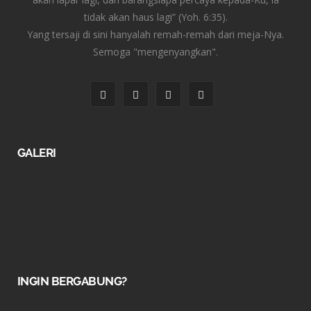
tidak akan haus lagi” (Yoh. 6:35).
Yang tersaji di sini hanyalah remah-remah dari meja-Nya.
Semoga "mengenyangkan".
F
T
I
Y
a
w
n
o
c
i
s
u
GALERI
e
t
t
T
b
t
a
u
o
e
g
b
o
r
r
e
k
a
INGIN BERGABUNG?
m