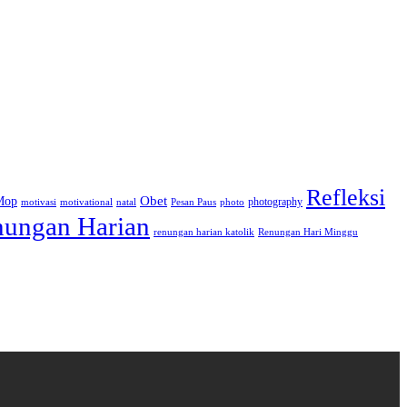
Refleksi
Obet
Mop
photography
motivasi
motivational
natal
Pesan Paus
photo
ungan Harian
renungan harian katolik
Renungan Hari Minggu