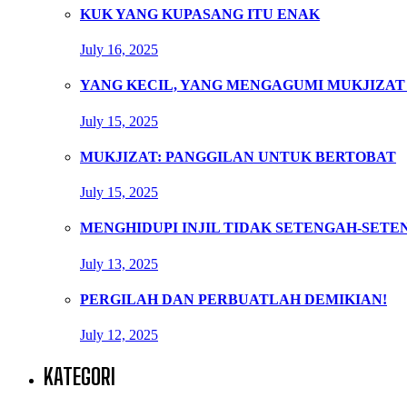
KUK YANG KUPASANG ITU ENAK
July 16, 2025
YANG KECIL, YANG MENGAGUMI MUKJIZAT
July 15, 2025
MUKJIZAT: PANGGILAN UNTUK BERTOBAT
July 15, 2025
MENGHIDUPI INJIL TIDAK SETENGAH-SETE
July 13, 2025
PERGILAH DAN PERBUATLAH DEMIKIAN!
July 12, 2025
KATEGORI