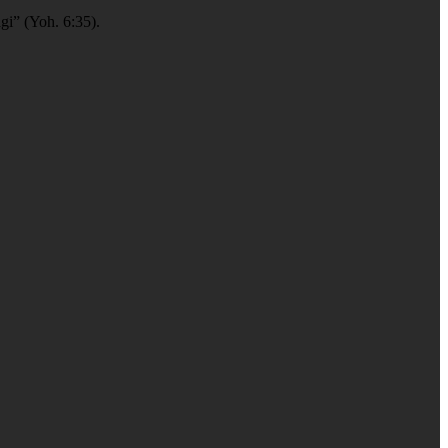
gi” (Yoh. 6:35).