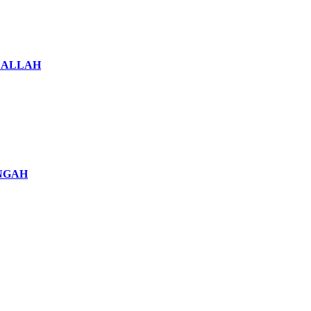
 ALLAH
NGAH