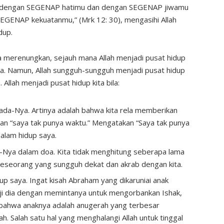
mu, dengan SEGENAP hatimu dan dengan SEGENAP jiwamu
GENAP kekuatanmu,” (Mrk 12: 30), mengasihi Allah
dup.
a merenungkan, sejauh mana Allah menjadi pusat hidup
kata. Namun, Allah sungguh-sungguh menjadi pusat hidup
 Allah menjadi pusat hidup kita bila:
a-Nya. Artinya adalah bahwa kita rela memberikan
kan “saya tak punya waktu.” Mengatakan “Saya tak punya
dalam hidup saya.
-Nya dalam doa. Kita tidak menghitung seberapa lama
seseorang yang sungguh dekat dan akrab dengan kita.
dup saya. Ingat kisah Abraham yang dikaruniai anak
ji dia dengan memintanya untuk mengorbankan Ishak,
hu bahwa anaknya adalah anugerah yang terbesar
h. Salah satu hal yang menghalangi Allah untuk tinggal