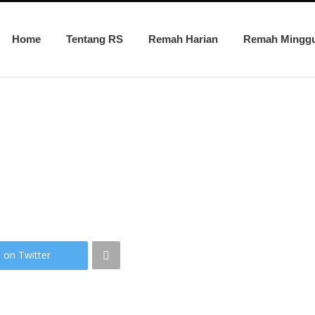
Home
Tentang RS
Remah Harian
Remah Mingg
 on Twitter