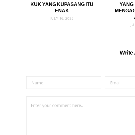
KUK YANG KUPASANG ITU
YANG 
ENAK
MENGAG
JULY 16, 2025
JU
Write