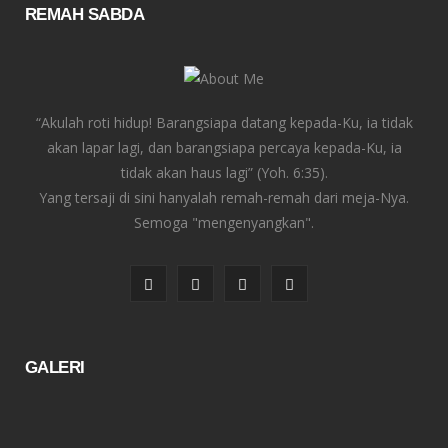
REMAH SABDA
“Akulah roti hidup! Barangsiapa datang kepada-Ku, ia tidak
akan lapar lagi, dan barangsiapa percaya kepada-Ku, ia
tidak akan haus lagi” (Yoh. 6:35).
Yang tersaji di sini hanyalah remah-remah dari meja-Nya.
Semoga "mengenyangkan".
F
T
I
Y
a
w
n
o
c
i
s
u
GALERI
e
t
t
T
b
t
a
u