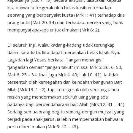
kepadanya (Luk 7: 13). Secara eksplisit dikatakan kepada
kita bahwa Ia tergerak oleh belas kasihan terhadap
seorang yang berpenyakit kusta (Mrk 1: 41) terhadap dua
orang buta (Mat 20: 34) dan terhadap mereka yang tidak
mempunyai apa-apa untuk dimakan (Mrk 8: 2).
Di seluruh Injil, walau kadang-kadang tidak terungkap
dalam kata-kata, kita dapat merasakan belas kasih-Nya.
Lagi-dan lagi Yesus berkata, “Jangan menangis,”
“janganlah cemas” “jangan takut” (missal Mrk 5: 36, 6: 50,
Mat 6: 25 – 34; lihat juga Mrk 4: 40; Luk 10: 41). Ia tidak
tersentuh oleh kemegahan dan keindahan bangunan Bait
Allah (Mrk 13: 1 -2), tapi ia tergerak oleh seorang janda
miskin yang mendermakan seluruh uang yang ada
padanya bagi perbendaharaan bait Allah (Mrk 12: 41 – 44).
Sedang semua orang begitu senang dengan mujizat yang
terjadi pada anak Jairus, ia lebih memperhatikan bahwa ia
perlu diberi makan (Mrk 5: 42 – 43).