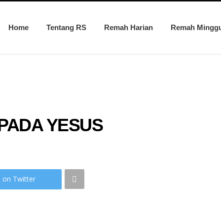
Home
Tentang RS
Remah Harian
Remah Mingg
PADA YESUS
 on Twitter