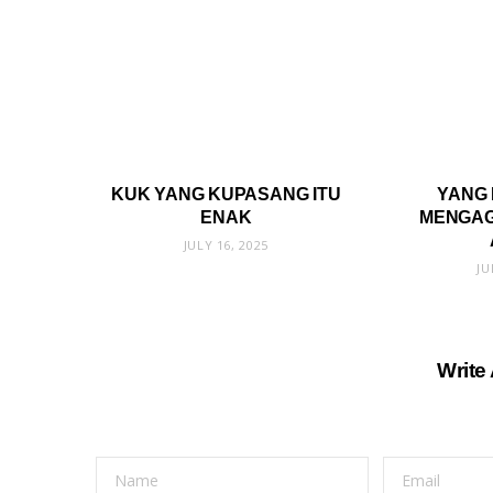
KUK YANG KUPASANG ITU
YANG 
ENAK
MENGAG
JULY 16, 2025
JU
Write