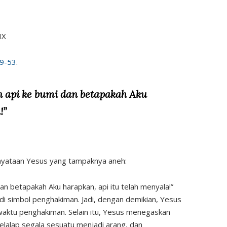
IX
49-53
.
 api ke bumi dan betapakah Aku
!”
ernyataan Yesus yang tampaknya aneh:
n betapakah Aku harapkan, api itu telah menyala!”
di simbol penghakiman. Jadi, dengan demikian, Yesus
aktu penghakiman. Selain itu, Yesus menegaskan
alap segala sesuatu menjadi arang, dan