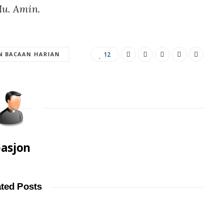
Mu. Amin.
 BACAAN HARIAN
12
asjon
ated Posts