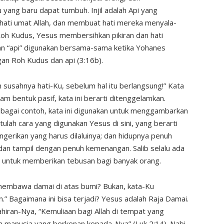
ang baru dapat tumbuh. Injil adalah Api yang
ati umat Allah, dan membuat hati mereka menyala-
 Roh Kudus, Yesus membersihkan pikiran dan hati
n “api” digunakan bersama-sama ketika Yohanes
n Roh Kudus dan api (3:16b).
 susahnya hati-Ku, sebelum hal itu berlangsung!” Kata
m bentuk pasif, kata ini berarti ditenggelamkan.
 Sebagai contoh, kata ini digunakan untuk menggambarkan
lah cara yang digunakan Yesus di sini, yang berarti
erikan yang harus dilaluinya; dan hidupnya penuh
dan tampil dengan penuh kemenangan. Salib selalu ada
 untuk memberikan tebusan bagi banyak orang.
embawa damai di atas bumi? Bukan, kata-Ku
” Bagaimana ini bisa terjadi? Yesus adalah Raja Damai.
iran-Nya, “Kemuliaan bagi Allah di tempat yang
ra manusia yang berkenan kepada-Nya” (Luk 2:14). Nabi