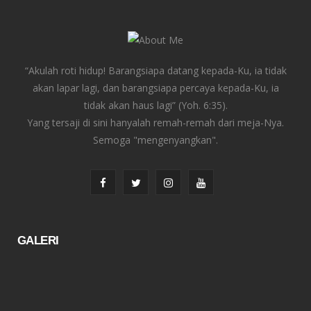
“Akulah roti hidup! Barangsiapa datang kepada-Ku, ia tidak
akan lapar lagi, dan barangsiapa percaya kepada-Ku, ia
tidak akan haus lagi” (Yoh. 6:35).
Yang tersaji di sini hanyalah remah-remah dari meja-Nya.
Semoga "mengenyangkan".
F
T
I
Y
a
w
n
o
c
i
s
u
GALERI
e
t
t
T
b
t
a
u
o
e
g
b