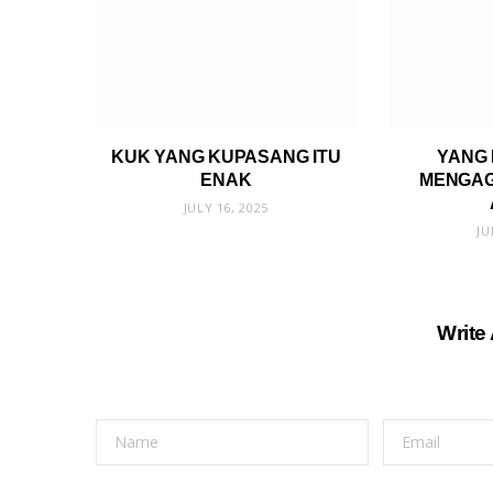
KUK YANG KUPASANG ITU
YANG 
ENAK
MENGAG
JULY 16, 2025
JU
Write