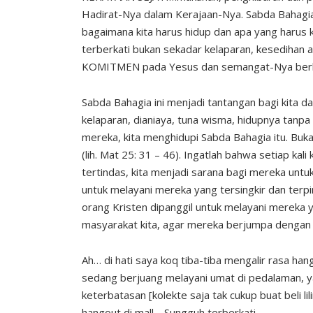
Hadirat-Nya dalam Kerajaan-Nya. Sabda Bahagia 
bagaimana kita harus hidup dan apa yang harus
terberkati bukan sekadar kelaparan, kesedihan at
KOMITMEN pada Yesus dan semangat-Nya berb
Sabda Bahagia ini menjadi tantangan bagi kita da
kelaparan, dianiaya, tuna wisma, hidupnya tanpa
mereka, kita menghidupi Sabda Bahagia itu. Bukan
(lih. Mat 25: 31 – 46). Ingatlah bahwa setiap ka
tertindas, kita menjadi sarana bagi mereka untu
untuk melayani mereka yang tersingkir dan terp
orang Kristen dipanggil untuk melayani mereka 
masyarakat kita, agar mereka berjumpa dengan 
Ah… di hati saya koq tiba-tiba mengalir rasa h
sedang berjuang melayani umat di pedalaman, y
keterbatasan [kolekte saja tak cukup buat beli l
hangout di mall… Sungguh terberkati.