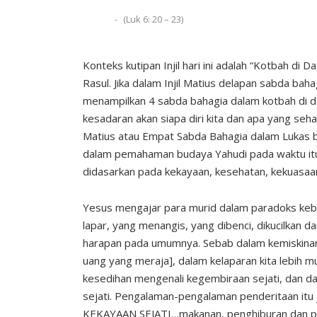
(Luk 6: 20 – 23)
Konteks kutipan Injil hari ini adalah “Kotbah d
Rasul. Jika dalam Injil Matius delapan sabda bah
menampilkan 4 sabda bahagia dalam kotbah di d
kesadaran akan siapa diri kita dan apa yang seh
Matius atau Empat Sabda Bahagia dalam Lukas b
dalam pemahaman budaya Yahudi pada waktu itu 
didasarkan pada kekayaan, kesehatan, kekuasaa
Yesus mengajar para murid dalam paradoks keba
lapar, yang menangis, yang dibenci, dikucilkan d
harapan pada umumnya. Sebab dalam kemiskinan,
uang yang meraja], dalam kelaparan kita lebih
kesedihan mengenali kegembiraan sejati, dan d
sejati. Pengalaman-pengalaman penderitaan itu 
KEKAYAAN SEJATI…makanan, penghiburan dan pe