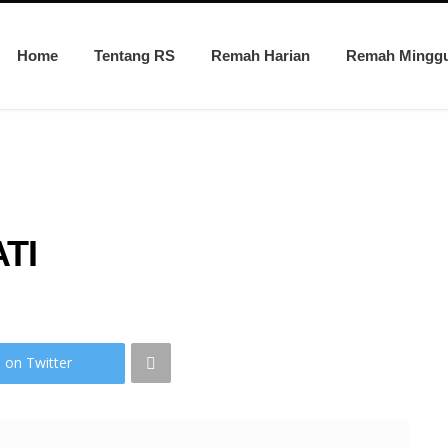
Home
Tentang RS
Remah Harian
Remah Mingg
TI
 on Twitter