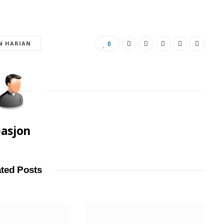
N HARIAN
0
asjon
ated Posts