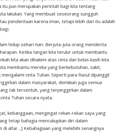
itu pun merupakan perintah bagi kita tentang
 kita lakukan. Yang membuat seseorang sungguh
au penderitaan karena iman, tetapi lebih dari itu adalah
agi.
lam hidup sehari-hari. Berjuta-juta orang menderita
 harapan. Ketika tangan kita terulur untuk membantu
kah kita akan dihakimi atas cinta dan belas kasih kita
li kita membantu mereka yang berkebutuhan, sakit,
k mengalami cinta Tuhan. Seperti para Rasul dipanggil
inggirkan dalam masyarakat, demikian juga semua
yang tak tersentuh, yang terpinggirkan dalam
cinta Tuhan secara nyata.
angat, kebanggaan, mengingat rekan-rekan saya yang
ang tetap bahagia mencukupkan diri dalam
ilin di altar…] Kebahagiaan yang melebihi senangnya