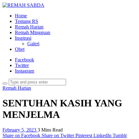
Home
Tentang RS
Remah Harian
Remah Mingguan
Inspirasi
Galeri
Obet
Facebook
Twitter
Instagram
Remah Harian
SENTUHAN KASIH YANG
MENJELMA
February 5, 2023
3 Mins Read
Share on Facebook
Share on Twitter
Pinterest
LinkedIn
Tumblr