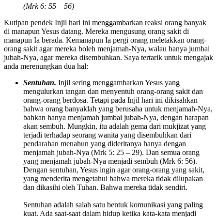
(Mrk 6: 55 – 56)
Kutipan pendek Injil hari ini menggambarkan reaksi orang banyak
di manapun Yesus datang. Mereka mengusung orang sakit di
manapun Ia berada. Kemanapun Ia pergi orang meletakkan orang-
orang sakit agar mereka boleh menjamah-Nya, walau hanya jumbai
jubah-Nya, agar mereka disembuhkan. Saya tertarik untuk mengajak
anda merenungkan dua hal:
Sentuhan.
Injil sering menggambarkan Yesus yang
mengulurkan tangan dan menyentuh orang-orang sakit dan
orang-orang berdosa. Tetapi pada Injil hari ini dikisahkan
bahwa orang banyaklah yang berusaha untuk menjamah-Nya,
bahkan hanya menjamah jumbai jubah-Nya, dengan harapan
akan sembuh. Mungkin, itu adalah gema dari mukjizat yang
terjadi terhadap seorang wanita yang disembuhkan dari
pendarahan menahun yang dideritanya hanya dengan
menjamah jubah-Nya (Mrk 5: 25 – 29). Dan semua orang
yang menjamah jubah-Nya menjadi sembuh (Mrk 6: 56).
Dengan sentuhan, Yesus ingin agar orang-orang yang sakit,
yang menderita mengetahui bahwa mereka tidak dilupakan
dan dikasihi oleh Tuhan. Bahwa mereka tidak sendiri.
Sentuhan adalah salah satu bentuk komunikasi yang paling
kuat. Ada saat-saat dalam hidup ketika kata-kata menjadi