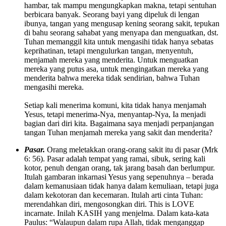
hambar, tak mampu mengungkapkan makna, tetapi sentuhan
berbicara banyak. Seorang bayi yang dipeluk di lengan
ibunya, tangan yang mengusap kening seorang sakit, tepukan
di bahu seorang sahabat yang menyapa dan menguatkan, dst.
Tuhan memanggil kita untuk mengasihi tidak hanya sebatas
keprihatinan, tetapi mengulurkan tangan, menyentuh,
menjamah mereka yang menderita. Untuk menguatkan
mereka yang putus asa, untuk mengingatkan mereka yang
menderita bahwa mereka tidak sendirian, bahwa Tuhan
mengasihi mereka.
Setiap kali menerima komuni, kita tidak hanya menjamah
Yesus, tetapi menerima-Nya, menyantap-Nya, Ia menjadi
bagian dari diri kita. Bagaimana saya menjadi perpanjangan
tangan Tuhan menjamah mereka yang sakit dan menderita?
Pasar.
Orang meletakkan orang-orang sakit itu di pasar (Mrk
6: 56). Pasar adalah tempat yang ramai, sibuk, sering kali
kotor, penuh dengan orang, tak jarang basah dan berlumpur.
Itulah gambaran inkarnasi Yesus yang sepenuhnya – berada
dalam kemanusiaan tidak hanya dalam kemuliaan, tetapi juga
dalam kekotoran dan kecemaran. Itulah arti cinta Tuhan:
merendahkan diri, mengosongkan diri. This is LOVE
incarnate. Inilah KASIH yang menjelma. Dalam kata-kata
Paulus: “Walaupun dalam rupa Allah, tidak menganggap