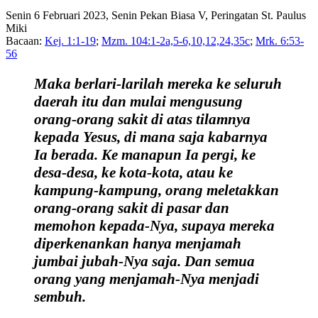
Senin 6 Februari 2023, Senin Pekan Biasa V, Peringatan St. Paulus
Miki
Bacaan:
Kej. 1:1-19
;
Mzm. 104:1-2a,5-6,10,12,24,35c
;
Mrk. 6:53-
56
Maka berlari-larilah mereka ke seluruh
daerah itu dan mulai mengusung
orang-orang sakit di atas tilamnya
kepada Yesus, di mana saja kabarnya
Ia berada. Ke manapun Ia pergi, ke
desa-desa, ke kota-kota, atau ke
kampung-kampung, orang meletakkan
orang-orang sakit di pasar dan
memohon kepada-Nya, supaya mereka
diperkenankan hanya menjamah
jumbai jubah-Nya saja. Dan semua
orang yang menjamah-Nya menjadi
sembuh.