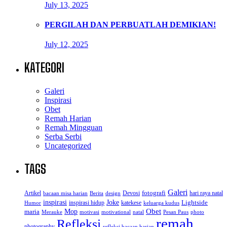
July 13, 2025
PERGILAH DAN PERBUATLAH DEMIKIAN!
July 12, 2025
KATEGORI
Galeri
Inspirasi
Obet
Remah Harian
Remah Mingguan
Serba Serbi
Uncategorized
TAGS
Galeri
Artikel
Devosi
fotografi
hari raya natal
bacaan misa harian
Berita
design
inspirasi
Joke
Lightside
inspirasi hidup
katekese
Humor
keluarga kudus
Obet
Mop
maria
Merauke
motivasi
motivational
natal
Pesan Paus
photo
remah
Refleksi
photography
refleksi bacaan harian