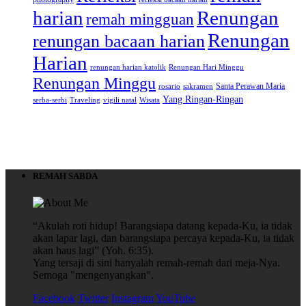
Renungan
harian
remah mingguan
Renungan
renungan bacaan harian
Harian
renungan harian katolik
Renungan Hari Minggu
Renungan Minggu
Santa Perawan Maria
rosario
sakramen
Yang Ringan-Ringan
serba-serbi
Traveling
vigili natal
Wisata
REMAH SABDA
“Akulah roti hidup! Barangsiapa datang kepada-Ku, ia tidak
akan lapar lagi, dan barangsiapa percaya kepada-Ku, ia tidak
akan haus lagi” (Yoh. 6:35).
Yang tersaji di sini hanyalah remah-remah dari meja-Nya.
Semoga "mengenyangkan".
Facebook
Twitter
Instagram
YouTube