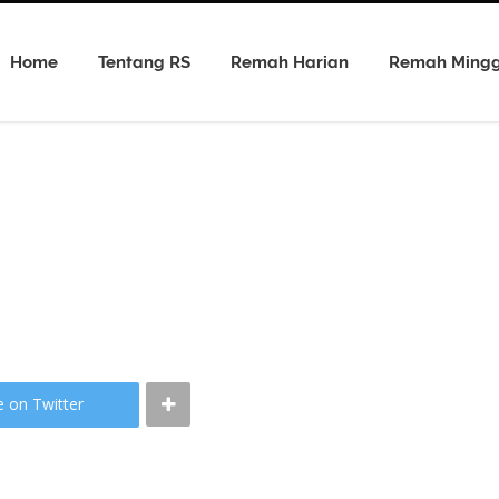
Home
Tentang RS
Remah Harian
Remah Ming
e on Twitter