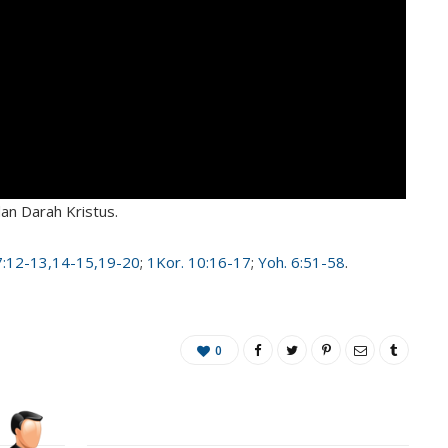
an Darah Kristus.
:12-13,14-15,19-20
;
1Kor. 10:16-17
;
Yoh. 6:51-58
.
0