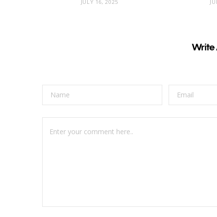
JULY 16, 2025
JU
Write