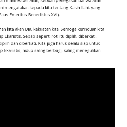
ah manifestasi Allah, sebuah penegasan bahwa Allah
 ini mengatakan kepada kita tentang Kasih Ilahi, yang
Paus Emeritus Benediktus XVI).
an kita akan Dia, kekuatan kita. Semoga kerinduan kita
karistis. Sebab seperti roti itu dipilih, diberkati,
pilih dan diberkati. Kita juga harus selalu siap untuk
p Ekaristis, hidup saling berbagi, saling meneguhkan