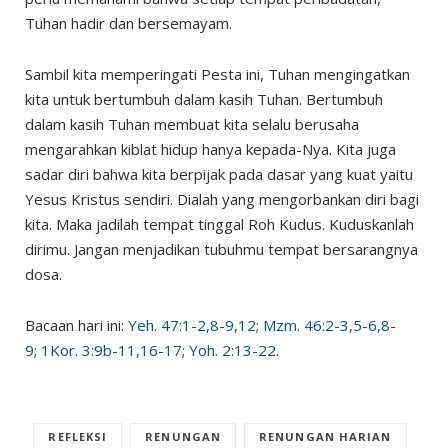
Tuhan hadir dan bersemayam.
Sambil kita memperingati Pesta ini, Tuhan mengingatkan
kita untuk bertumbuh dalam kasih Tuhan. Bertumbuh
dalam kasih Tuhan membuat kita selalu berusaha
mengarahkan kiblat hidup hanya kepada-Nya. Kita juga
sadar diri bahwa kita berpijak pada dasar yang kuat yaitu
Yesus Kristus sendiri. Dialah yang mengorbankan diri bagi
kita. Maka jadilah tempat tinggal Roh Kudus. Kuduskanlah
dirimu. Jangan menjadikan tubuhmu tempat bersarangnya
dosa.
Bacaan hari ini:
Yeh. 47:1-2,8-9,12
;
Mzm. 46:2-3,5-6,8-
9
;
1Kor. 3:9b-11,16-17
;
Yoh. 2:13-22
.
REFLEKSI
RENUNGAN
RENUNGAN HARIAN