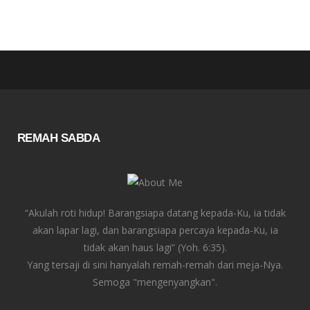
REMAH SABDA
“Akulah roti hidup! Barangsiapa datang kepada-Ku, ia tidak
akan lapar lagi, dan barangsiapa percaya kepada-Ku, ia
tidak akan haus lagi” (Yoh. 6:35).
Yang tersaji di sini hanyalah remah-remah dari meja-Nya.
Semoga "mengenyangkan".