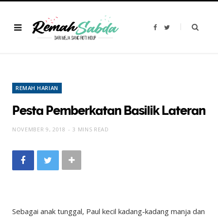
F
T
a
w
c
i
e
t
b
t
o
e
o
r
k
REMAH HARIAN
Pesta Pemberkatan Basilik Lateran
NOVEMBER 9, 2018
3 MINS READ
Sebagai anak tunggal, Paul kecil kadang-kadang manja dan