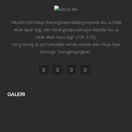
“Akulah roti hidup! Barangsiapa datang kepada-Ku, ia tidak
akan lapar lagi, dan barangsiapa percaya kepada-Ku, ia
tidak akan haus lagi” (Yoh. 6:35).
Yang tersaji di sini hanyalah remah-remah dari meja-Nya.
Semoga "mengenyangkan".
F
T
I
Y
a
w
n
o
c
i
s
u
GALERI
e
t
t
T
b
t
a
u
o
e
g
b