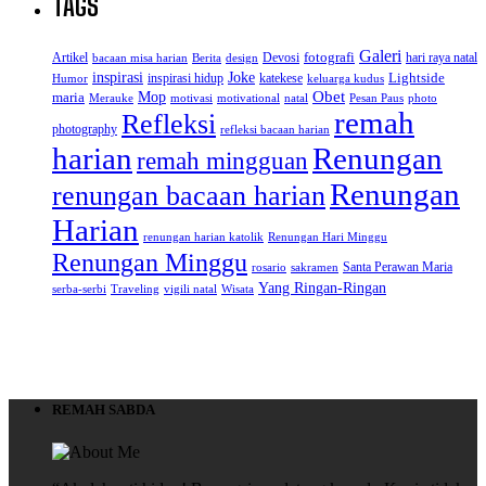
TAGS
Galeri
Artikel
Devosi
fotografi
hari raya natal
bacaan misa harian
Berita
design
inspirasi
Joke
Lightside
inspirasi hidup
katekese
Humor
keluarga kudus
Obet
Mop
maria
Merauke
motivasi
motivational
natal
Pesan Paus
photo
remah
Refleksi
photography
refleksi bacaan harian
Renungan
harian
remah mingguan
Renungan
renungan bacaan harian
Harian
renungan harian katolik
Renungan Hari Minggu
Renungan Minggu
Santa Perawan Maria
rosario
sakramen
Yang Ringan-Ringan
serba-serbi
Traveling
vigili natal
Wisata
REMAH SABDA