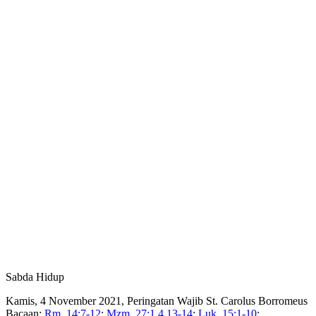
Sabda Hidup
Kamis, 4 November 2021, Peringatan Wajib St. Carolus Borromeus
Bacaan:
Rm. 14:7-12
;
Mzm. 27:1,4,13-14
;
Luk. 15:1-10
;