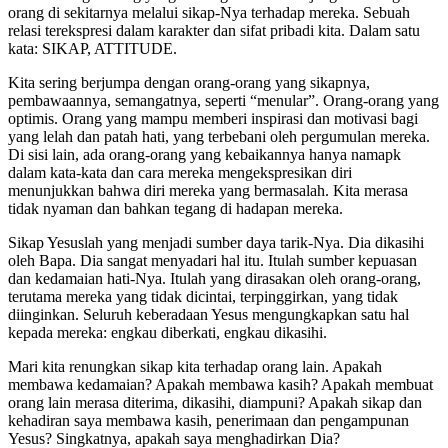
orang di sekitarnya melalui sikap-Nya terhadap mereka. Sebuah
relasi terekspresi dalam karakter dan sifat pribadi kita. Dalam satu
kata: SIKAP, ATTITUDE.
Kita sering berjumpa dengan orang-orang yang sikapnya,
pembawaannya, semangatnya, seperti “menular”. Orang-orang yang
optimis. Orang yang mampu memberi inspirasi dan motivasi bagi
yang lelah dan patah hati, yang terbebani oleh pergumulan mereka.
Di sisi lain, ada orang-orang yang kebaikannya hanya namapk
dalam kata-kata dan cara mereka mengekspresikan diri
menunjukkan bahwa diri mereka yang bermasalah. Kita merasa
tidak nyaman dan bahkan tegang di hadapan mereka.
Sikap Yesuslah yang menjadi sumber daya tarik-Nya. Dia dikasihi
oleh Bapa. Dia sangat menyadari hal itu. Itulah sumber kepuasan
dan kedamaian hati-Nya. Itulah yang dirasakan oleh orang-orang,
terutama mereka yang tidak dicintai, terpinggirkan, yang tidak
diinginkan. Seluruh keberadaan Yesus mengungkapkan satu hal
kepada mereka: engkau diberkati, engkau dikasihi.
Mari kita renungkan sikap kita terhadap orang lain. Apakah
membawa kedamaian? Apakah membawa kasih? Apakah membuat
orang lain merasa diterima, dikasihi, diampuni? Apakah sikap dan
kehadiran saya membawa kasih, penerimaan dan pengampunan
Yesus? Singkatnya, apakah saya menghadirkan Dia?