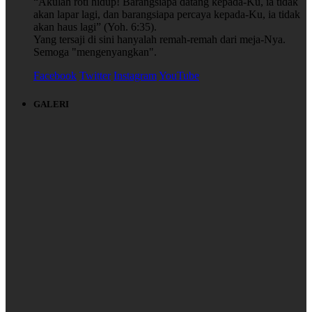
“Akulah roti hidup! Barangsiapa datang kepada-Ku, ia tidak
akan lapar lagi, dan barangsiapa percaya kepada-Ku, ia tidak
akan haus lagi” (Yoh. 6:35).
Yang tersaji di sini hanyalah remah-remah dari meja-Nya.
Semoga "mengenyangkan".
Facebook
Twitter
Instagram
YouTube
GALERI