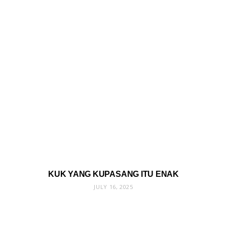
KUK YANG KUPASANG ITU ENAK
JULY 16, 2025