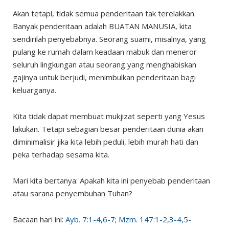
Akan tetapi, tidak semua penderitaan tak terelakkan.
Banyak penderitaan adalah BUATAN MANUSIA, kita
sendirilah penyebabnya. Seorang suami, misalnya, yang
pulang ke rumah dalam keadaan mabuk dan meneror
seluruh lingkungan atau seorang yang menghabiskan
gajinya untuk berjudi, menimbulkan penderitaan bagi
keluarganya.
Kita tidak dapat membuat mukjizat seperti yang Yesus
lakukan. Tetapi sebagian besar penderitaan dunia akan
diminimalisir jika kita lebih peduli, lebih murah hati dan
peka terhadap sesama kita.
Mari kita bertanya: Apakah kita ini penyebab penderitaan
atau sarana penyembuhan Tuhan?
Bacaan hari ini:
Ayb. 7:1-4,6-7
;
Mzm. 147:1-2,3-4,5-