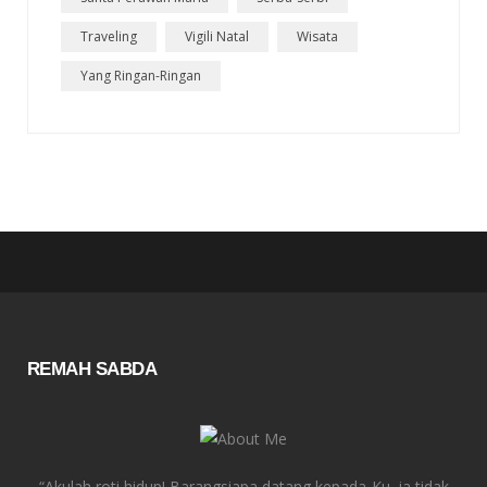
Traveling
Vigili Natal
Wisata
Yang Ringan-Ringan
REMAH SABDA
“Akulah roti hidup! Barangsiapa datang kepada-Ku, ia tidak