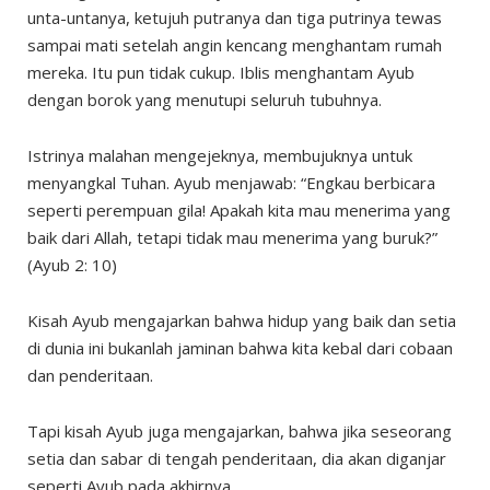
unta-untanya, ketujuh putranya dan tiga putrinya tewas
sampai mati setelah angin kencang menghantam rumah
mereka. Itu pun tidak cukup. Iblis menghantam Ayub
dengan borok yang menutupi seluruh tubuhnya.
Istrinya malahan mengejeknya, membujuknya untuk
menyangkal Tuhan. Ayub menjawab: “Engkau berbicara
seperti perempuan gila! Apakah kita mau menerima yang
baik dari Allah, tetapi tidak mau menerima yang buruk?”
(Ayub 2: 10)
Kisah Ayub mengajarkan bahwa hidup yang baik dan setia
di dunia ini bukanlah jaminan bahwa kita kebal dari cobaan
dan penderitaan.
Tapi kisah Ayub juga mengajarkan, bahwa jika seseorang
setia dan sabar di tengah penderitaan, dia akan diganjar
seperti Ayub pada akhirnya.