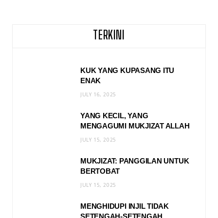
TERKINI
KUK YANG KUPASANG ITU
ENAK
JULY 16, 2025
YANG KECIL, YANG
MENGAGUMI MUKJIZAT ALLAH
JULY 15, 2025
MUKJIZAT: PANGGILAN UNTUK
BERTOBAT
JULY 15, 2025
MENGHIDUPI INJIL TIDAK
SETENGAH-SETENGAH