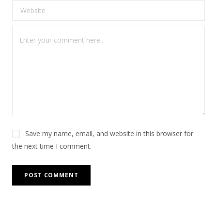
Save my name, email, and website in this browser for
the next time I comment.