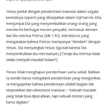
Yesus peduli dengan penderitaan manusia dalam segala
bentuknya seperti yang ditunjukkan dalam Injil hari ini. Kita
menjumpai Dia yang menyembuhkan orang-orang yang
menderita berbagai macam penyakit, termasuk demam
dari ibu mertua Petrus (Mk 1:30). Ada lelucon yang
mengatakan bahwa Petrus mempunyai “dendam” dengan
Yesus. Dia menyangkal Yesus tiga kali karena Dia
menyembuhkan ibu mertuanya! J [Tetapi ibu mertua tidak
selalu menjadi masalah bukan?]
Yesus tidak menghapus penderitaan sama sekali. Bahkan
Ia sendiri harus mengalami penderitaan yang mengerikan.
Ia mengajarkan bahwa penderitaan adalah bagian tak
terpisahkan dari eksistensi manusia – “sebuah masalah
yang tidak bisa dipecahkan, tapi sebuah misteri yang
harus dijalani.”