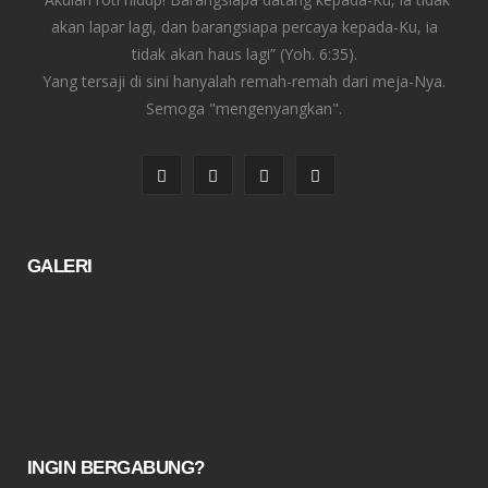
akan lapar lagi, dan barangsiapa percaya kepada-Ku, ia
tidak akan haus lagi” (Yoh. 6:35).
Yang tersaji di sini hanyalah remah-remah dari meja-Nya.
Semoga "mengenyangkan".
F
T
I
Y
a
w
n
o
c
i
s
u
GALERI
e
t
t
T
b
t
a
u
o
e
g
b
o
r
r
e
k
a
INGIN BERGABUNG?