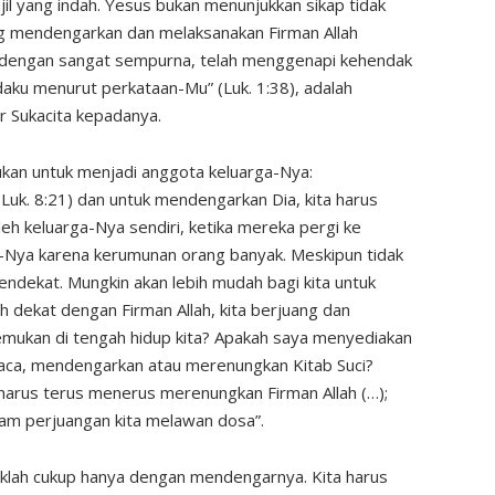
il yang indah. Yesus bukan menunjukkan sikap tidak
ng mendengarkan dan melaksanakan Firman Allah
g, dengan sangat sempurna, telah menggenapi kehendak
adaku menurut perkataan-Mu” (Luk. 1:38), adalah
 Sukacita kepadanya.
kukan untuk menjadi anggota keluarga-Nya:
Luk. 8:21) dan untuk mendengarkan Dia, kita harus
eh keluarga-Nya sendiri, ketika mereka pergi ke
i-Nya karena kerumunan orang banyak. Meskipun tidak
dekat. Mungkin akan lebih mudah bagi kita untuk
ih dekat dengan Firman Allah, kita berjuang dan
emukan di tengah hidup kita? Apakah saya menyediakan
aca, mendengarkan atau merenungkan Kitab Suci?
harus terus menerus merenungkan Firman Allah (…);
lam perjuangan kita melawan dosa”.
idaklah cukup hanya dengan mendengarnya. Kita harus