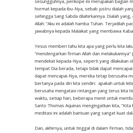
sesungguhnya, perikope ini merupakan bagian Inj
hormat kepada ibu-Nya, sebab justru dialah ya
sehingga Sang Sabda dilahirkannya. Dialah yan
Allah: “Aku ini adalah hamba Tuhan. Terjadilah p
jawabnya kepada Malaikat yang membawa Kabar
Yesus memberi tahu kita apa yang perlu kita la
“mendengarkan firman Allah dan melakukannya” (
mendekat kepada-Nya, seperti yang dilakukan ol
tempat Dia berada, tetapi tidak dapat mencapa
dapat mencapai-Nya, mereka tetap berusaha men
bertanya pada diri kita sendiri: apakah untuk leb
berusaha mengatasi rintangan yang terus kita t
waktu, setiap hari, beberapa menit untuk memb
Santo Thomas Aquinas mengingatkan kita, “Kita 
meditasi ini adalah bantuan yang sangat kuat da
Dan, akhirnya, untuk tinggal di dalam Firman, t