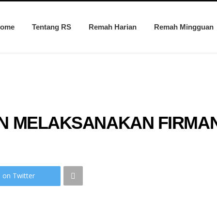
ome
Tentang RS
Remah Harian
Remah Mingguan
N MELAKSANAKAN FIRMA
 on Twitter