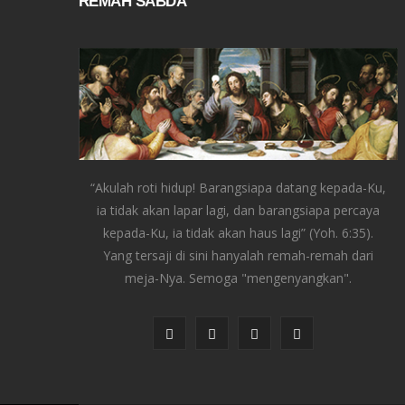
REMAH SABDA
“Akulah roti hidup! Barangsiapa datang kepada-Ku,
ia tidak akan lapar lagi, dan barangsiapa percaya
kepada-Ku, ia tidak akan haus lagi” (Yoh. 6:35).
Yang tersaji di sini hanyalah remah-remah dari
meja-Nya. Semoga "mengenyangkan".
F
T
I
Y
a
w
n
o
c
i
s
u