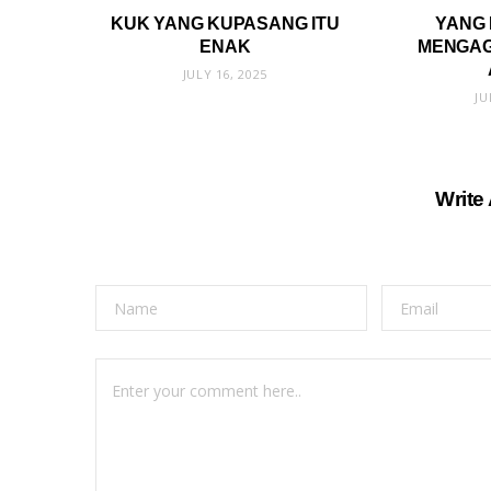
KUK YANG KUPASANG ITU
YANG 
ENAK
MENGAG
JULY 16, 2025
JU
Write