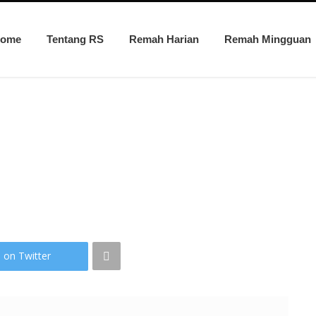
ome
Tentang RS
Remah Harian
Remah Mingguan
 on Twitter