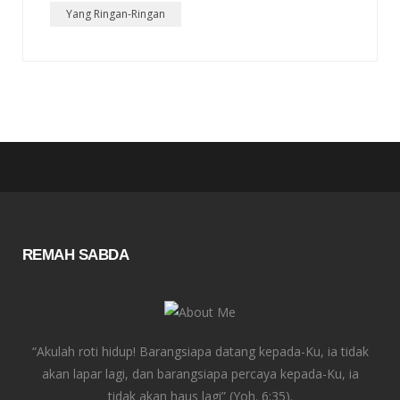
Yang Ringan-Ringan
REMAH SABDA
“Akulah roti hidup! Barangsiapa datang kepada-Ku, ia tidak
akan lapar lagi, dan barangsiapa percaya kepada-Ku, ia
tidak akan haus lagi” (Yoh. 6:35).