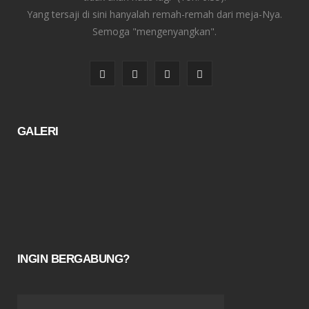
Yang tersaji di sini hanyalah remah-remah dari meja-Nya.
Semoga "mengenyangkan".
F
T
I
Y
a
w
n
o
c
i
s
u
GALERI
e
t
t
T
b
t
a
u
o
e
g
b
o
r
r
e
k
a
INGIN BERGABUNG?
m