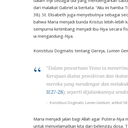
dalam Injil sebagai dia yang mendengarkan sab
dari malaikat Gabriel ia berkata: “Aku ini hamba
38). St. Elisabeth juga menyebutnya sebagai seor
bahwa Maria menjadi bunda Kristus lebih-lebih 
sempurna ketimbang menjadi ibu-Nya secara fisi
ia mengandung-Nya.
Konstitusi Dogmatis tentang Gereja,
Lumen Gen
“Dalam pewartaan Yesus ia menerim
Kerajaan diatas pemikiran dan ikata
mereka yang mendengar dan melakuka
11:27-28
), seperti dijalankannya sendi
Konstitusi Dogmatis
Lumen Gentium
, artikel 58
Maria menjadi jalan bagi Allah agar Putera-Nya 
untuk menyelamatkan kita dari belenggu dosa. T