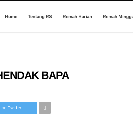
Home
Tentang RS
Remah Harian
Remah Mingg
HENDAK BAPA
 on Twitter