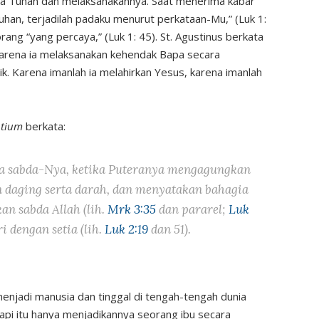
da Tuhan dan melaksanakannya. Saat menerima kabar
 Tuhan, terjadilah padaku menurut perkataan-Mu,” (Luk 1:
ang “yang percaya,” (Luk 1: 45). St. Agustinus berkata
karena ia melaksanakan kehendak Bapa secara
k. Karena imanlah ia melahirkan Yesus, karena imanlah
tium
berkata:
a sabda-Nya, ketika Puteranya mengagungkan
n daging serta darah, dan menyatakan bahagia
n sabda Allah (lih.
Mrk 3:35
dan pararel;
Luk
ri dengan setia (lih.
Luk 2:19
dan 51).
menjadi manusia dan tinggal di tengah-tengah dunia
api itu hanya menjadikannya seorang ibu secara