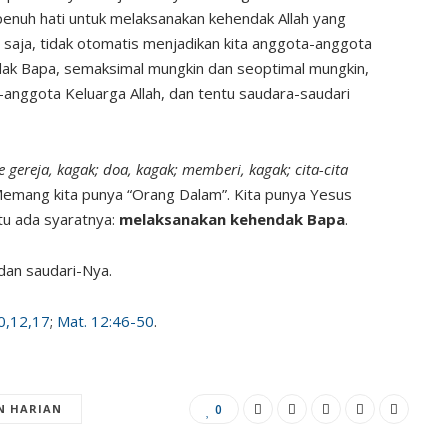
penuh hati untuk melaksanakan kehendak Allah yang
 saja, tidak otomatis menjadikan kita anggota-anggota
ndak Bapa, semaksimal mungkin dan seoptimal mungkin,
anggota Keluarga Allah, dan tentu saudara-saudari
e gereja, kagak; doa, kagak; memberi, kagak; cita-cita
emang kita punya “Orang Dalam”. Kita punya Yesus
itu ada syaratnya:
melaksanakan kehendak Bapa
.
dan saudari-Nya.
10,12,17
;
Mat. 12:46-50
.
N HARIAN
0