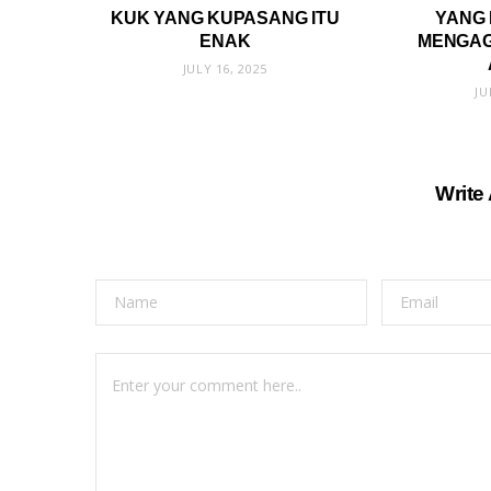
KUK YANG KUPASANG ITU
YANG 
ENAK
MENGAG
JULY 16, 2025
JU
Write