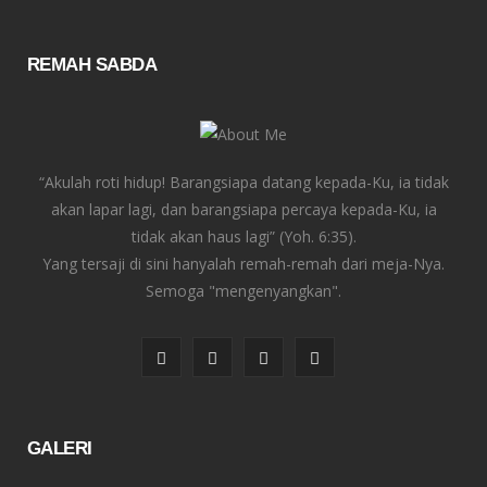
REMAH SABDA
“Akulah roti hidup! Barangsiapa datang kepada-Ku, ia tidak
akan lapar lagi, dan barangsiapa percaya kepada-Ku, ia
tidak akan haus lagi” (Yoh. 6:35).
Yang tersaji di sini hanyalah remah-remah dari meja-Nya.
Semoga "mengenyangkan".
F
T
I
Y
a
w
n
o
c
i
s
u
GALERI
e
t
t
T