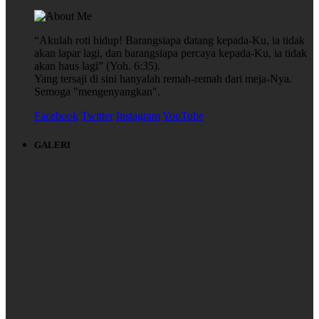
“Akulah roti hidup! Barangsiapa datang kepada-Ku, ia tidak
akan lapar lagi, dan barangsiapa percaya kepada-Ku, ia tidak
akan haus lagi” (Yoh. 6:35).
Yang tersaji di sini hanyalah remah-remah dari meja-Nya.
Semoga "mengenyangkan".
Facebook
Twitter
Instagram
YouTube
GALERI