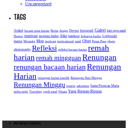
Uncategorized
TAGS
Galeri
Artikel
Devosi
fotografi
hari raya natal
bacaan misa harian
Berita
design
inspirasi
Joke
Lightside
inspirasi hidup
katekese
Humor
keluarga kudus
Obet
Mop
maria
Merauke
motivasi
motivational
natal
Pesan Paus
photo
remah
Refleksi
photography
refleksi bacaan harian
Renungan
harian
remah mingguan
Renungan
renungan bacaan harian
Harian
renungan harian katolik
Renungan Hari Minggu
Renungan Minggu
Santa Perawan Maria
rosario
sakramen
Yang Ringan-Ringan
serba-serbi
Traveling
vigili natal
Wisata
REMAH SABDA