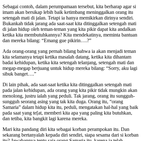
Sebagai contoh, dalam perumpamaan tersebut, kita berharap agar si
imam akan bersikap lebih baik ketimbang meninggalkan orang itu
setengah mati di jalan. Tetapi ia hanya memikirkan dirinya sendiri.
Bukankah tidak jarang ada saat-saat kita ditinggalkan setengah mati
di jalan hidup oleh teman-teman yang kita pikir dapat kita andalkan
ketika kita membutuhkannya? Kita mendekatinya, meminta bantuan
dan mereka bilang: “Emang gue pikirin….?”
Ada orang-orang yang pernah bilang bahwa ia akan menjadi teman
kita selamanya tetapi ketika masalah datang, ketika kita dihantam
badai kehidupan, ketika kita setengah telanjang, setengah mati dan
megap-megap berjuang untuk hidup mereka bilang: “Sorry, aku lagi
sibuk banget….”
Di lain pihak, ada saat-saat ketika kita ditinggalkan setengah mati
pada jalan kehidupan, ada orang yang kita pikir tidak mungkin akan
menolong, justru ialah yang peduli. Tak jarang, orang itu sungguh-
sungguh seorang asing yang tak kita duga. Orang itu, “orang
Samaria” dalam hidup kita itu, peduli, mengatakan hal-hal yang baik
pada saat yang te[at, memberi kita apa yang paling kita butuhkan,
dan tetiba, kita bangkit lagi karena mereka.
Mari kita pandang diri kita sebagai korban perampokan itu. Dan
sekarang bertanyalah kepada diri sendiri, siapa sesama dari si korban
itu? Jawabannya tentu saja orang Samaria itu, karena ia telah