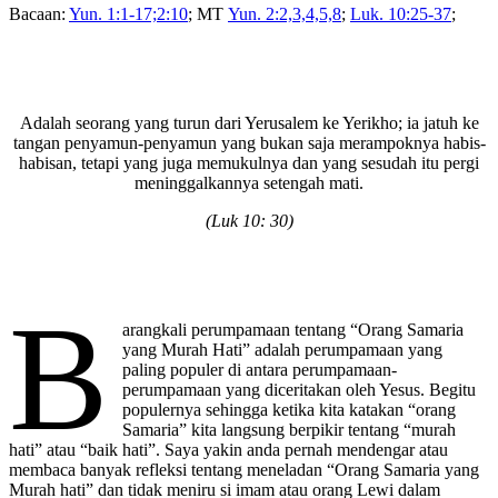
Bacaan:
Yun. 1:1-17;2:10
; MT
Yun. 2:2,3,4,5,8
;
Luk. 10:25-37
;
Adalah seorang yang turun dari Yerusalem ke Yerikho; ia jatuh ke
tangan penyamun-penyamun yang bukan saja merampoknya habis-
habisan, tetapi yang juga memukulnya dan yang sesudah itu pergi
meninggalkannya setengah mati.
(Luk 10: 30)
B
arangkali perumpamaan tentang “Orang Samaria
yang Murah Hati” adalah perumpamaan yang
paling populer di antara perumpamaan-
perumpamaan yang diceritakan oleh Yesus. Begitu
populernya sehingga ketika kita katakan “orang
Samaria” kita langsung berpikir tentang “murah
hati” atau “baik hati”. Saya yakin anda pernah mendengar atau
membaca banyak refleksi tentang meneladan “Orang Samaria yang
Murah hati” dan tidak meniru si imam atau orang Lewi dalam