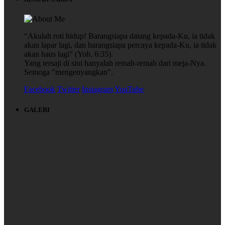
“Akulah roti hidup! Barangsiapa datang kepada-Ku, ia tidak
akan lapar lagi, dan barangsiapa percaya kepada-Ku, ia tidak
akan haus lagi” (Yoh. 6:35).
Yang tersaji di sini hanyalah remah-remah dari meja-Nya.
Semoga "mengenyangkan".
Facebook
Twitter
Instagram
YouTube
GALERI