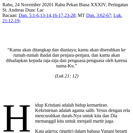
Rabu, 24 November 20201 Rabu Pekan Biasa XXXIV, Peringatan
St. Andreas Dunc Lac
Bacaan:
Dan. 5:1-6,13-14,16-17,23-28
; MT
Dan. 3:62-67
;
Luk.
21:12-19
;
“Kamu akan ditangkap dan dianiaya; kamu akan diserahkan ke
rumah-rumah ibadat dan penjara-penjara, dan kamu akan
dihadapkan kepada raja-raja dan penguasa-penguasa oleh karena
nama-Ku.”
(Luk 21: 12)
H
idup Kristiani adalah hidup kemartiran.
Kekristenan adalah agama salib. Yesus dengan rela
mencurahkan darah-Nya untuk kita dan Dia
memanggil kita untuk menjadi martir juga.
Kata
μάρτυς
(martir) dalam bahasa Yunani berarti