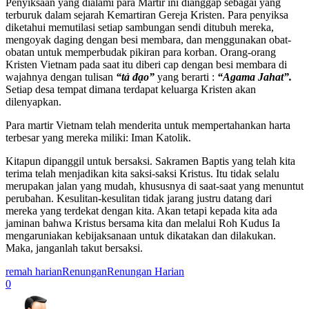
Penyiksaan yang dialami para Martir ini dianggap sebagai yang
terburuk dalam sejarah Kemartiran Gereja Kristen. Para penyiksa
diketahui memutilasi setiap sambungan sendi ditubuh mereka,
mengoyak daging dengan besi membara, dan menggunakan obat-
obatan untuk memperbudak pikiran para korban. Orang-orang
Kristen Vietnam pada saat itu diberi cap dengan besi membara di
wajahnya dengan tulisan
“t
ả
đ
ạ
o”
yang berarti :
“Agama Jahat”
.
Setiap desa tempat dimana terdapat keluarga Kristen akan
dilenyapkan.
Para martir Vietnam telah menderita untuk mempertahankan harta
terbesar yang mereka miliki: Iman Katolik.
Kitapun dipanggil untuk bersaksi. Sakramen Baptis yang telah kita
terima telah menjadikan kita saksi-saksi Kristus. Itu tidak selalu
merupakan jalan yang mudah, khususnya di saat-saat yang menuntut
perubahan. Kesulitan-kesulitan tidak jarang justru datang dari
mereka yang terdekat dengan kita. Akan tetapi kepada kita ada
jaminan bahwa Kristus bersama kita dan melalui Roh Kudus Ia
mengaruniakan kebijaksanaan untuk dikatakan dan dilakukan.
Maka, janganlah takut bersaksi.
remah harian
Renungan
Renungan Harian
0