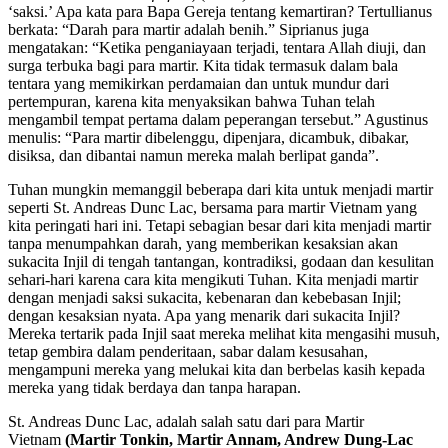
‘saksi.’ Apa kata para Bapa Gereja tentang kemartiran? Tertullianus
berkata: “Darah para martir adalah benih.” Siprianus juga
mengatakan: “Ketika penganiayaan terjadi, tentara Allah diuji, dan
surga terbuka bagi para martir. Kita tidak termasuk dalam bala
tentara yang memikirkan perdamaian dan untuk mundur dari
pertempuran, karena kita menyaksikan bahwa Tuhan telah
mengambil tempat pertama dalam peperangan tersebut.” Agustinus
menulis: “Para martir dibelenggu, dipenjara, dicambuk, dibakar,
disiksa, dan dibantai namun mereka malah berlipat ganda”.
Tuhan mungkin memanggil beberapa dari kita untuk menjadi martir
seperti St. Andreas Dunc Lac, bersama para martir Vietnam yang
kita peringati hari ini. Tetapi sebagian besar dari kita menjadi martir
tanpa menumpahkan darah, yang memberikan kesaksian akan
sukacita Injil di tengah tantangan, kontradiksi, godaan dan kesulitan
sehari-hari karena cara kita mengikuti Tuhan. Kita menjadi martir
dengan menjadi saksi sukacita, kebenaran dan kebebasan Injil;
dengan kesaksian nyata. Apa yang menarik dari sukacita Injil?
Mereka tertarik pada Injil saat mereka melihat kita mengasihi musuh,
tetap gembira dalam penderitaan, sabar dalam kesusahan,
mengampuni mereka yang melukai kita dan berbelas kasih kepada
mereka yang tidak berdaya dan tanpa harapan.
St. Andreas Dunc Lac, adalah salah satu dari para Martir
Vietnam
(Martir Tonkin, Martir Annam, Andrew Dung-Lac