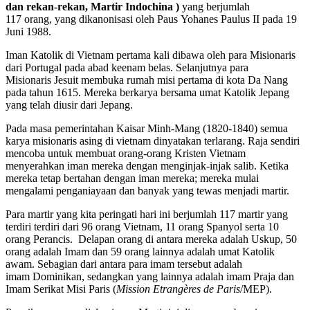
dan rekan-rekan, Martir Indochina )
yang berjumlah
117 orang, yang dikanonisasi oleh Paus Yohanes Paulus II pada 19
Juni 1988.
Iman Katolik di Vietnam pertama kali dibawa oleh para Misionaris
dari Portugal pada abad keenam belas. Selanjutnya para
Misionaris Jesuit membuka rumah misi pertama di kota Da Nang
pada tahun 1615. Mereka berkarya bersama umat Katolik Jepang
yang telah diusir dari Jepang.
Pada masa pemerintahan Kaisar Minh-Mang (1820-1840) semua
karya misionaris asing di vietnam dinyatakan terlarang. Raja sendiri
mencoba untuk membuat orang-orang Kristen Vietnam
menyerahkan iman mereka dengan menginjak-injak salib. Ketika
mereka tetap bertahan dengan iman mereka; mereka mulai
mengalami penganiayaan dan banyak yang tewas menjadi martir.
Para martir yang kita peringati hari ini berjumlah 117 martir yang
terdiri terdiri dari 96 orang Vietnam, 11 orang Spanyol serta 10
orang Perancis. Delapan orang di antara mereka adalah Uskup, 50
orang adalah Imam dan 59 orang lainnya adalah umat Katolik
awam. Sebagian dari antara para imam tersebut adalah
imam Dominikan, sedangkan yang lainnya adalah imam Praja dan
Imam Serikat Misi Paris (
Mission Etrangères de Paris
/MEP).