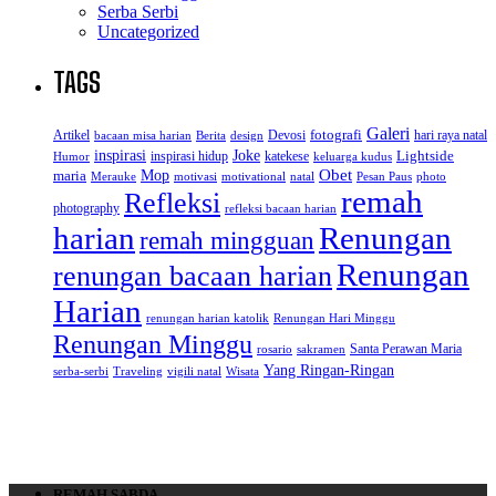
Serba Serbi
Uncategorized
TAGS
Galeri
Artikel
Devosi
fotografi
hari raya natal
bacaan misa harian
Berita
design
inspirasi
Joke
Lightside
inspirasi hidup
katekese
Humor
keluarga kudus
Obet
Mop
maria
Merauke
motivasi
motivational
natal
Pesan Paus
photo
remah
Refleksi
photography
refleksi bacaan harian
Renungan
harian
remah mingguan
Renungan
renungan bacaan harian
Harian
renungan harian katolik
Renungan Hari Minggu
Renungan Minggu
Santa Perawan Maria
rosario
sakramen
Yang Ringan-Ringan
serba-serbi
Traveling
vigili natal
Wisata
REMAH SABDA