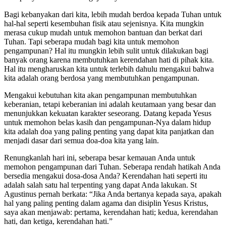
Bagi kebanyakan dari kita, lebih mudah berdoa kepada Tuhan untuk
hal-hal seperti kesembuhan fisik atau sejenisnya. Kita mungkin
merasa cukup mudah untuk memohon bantuan dan berkat dari
Tuhan. Tapi seberapa mudah bagi kita untuk memohon
pengampunan? Hal itu mungkin lebih sulit untuk dilakukan bagi
banyak orang karena membutuhkan kerendahan hati di pihak kita.
Hal itu mengharuskan kita untuk terlebih dahulu mengakui bahwa
kita adalah orang berdosa yang membutuhkan pengampunan.
Mengakui kebutuhan kita akan pengampunan membutuhkan
keberanian, tetapi keberanian ini adalah keutamaan yang besar dan
menunjukkan kekuatan karakter seseorang. Datang kepada Yesus
untuk memohon belas kasih dan pengampunan-Nya dalam hidup
kita adalah doa yang paling penting yang dapat kita panjatkan dan
menjadi dasar dari semua doa-doa kita yang lain.
Renungkanlah hari ini, seberapa besar kemauan Anda untuk
memohon pengampunan dari Tuhan. Seberapa rendah hatikah Anda
bersedia mengakui dosa-dosa Anda? Kerendahan hati seperti itu
adalah salah satu hal terpenting yang dapat Anda lakukan. St
Agustinus pernah berkata: “Jika Anda bertanya kepada saya, apakah
hal yang paling penting dalam agama dan disiplin Yesus Kristus,
saya akan menjawab: pertama, kerendahan hati; kedua, kerendahan
hati, dan ketiga, kerendahan hati.”