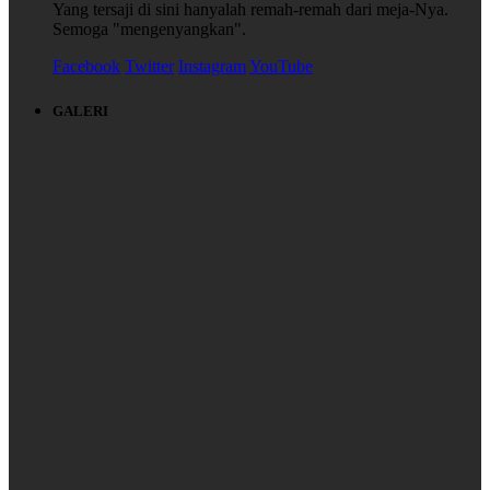
Yang tersaji di sini hanyalah remah-remah dari meja-Nya.
Semoga "mengenyangkan".
Facebook
Twitter
Instagram
YouTube
GALERI