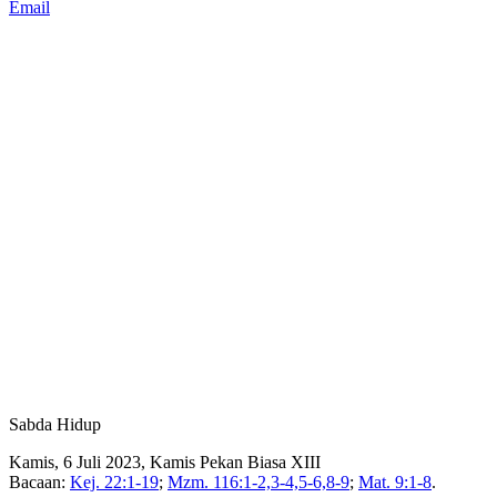
Email
Sabda Hidup
Kamis, 6 Juli 2023, Kamis Pekan Biasa XIII
Bacaan:
Kej. 22:1-19
;
Mzm. 116:1-2,3-4,5-6,8-9
;
Mat. 9:1-8
.