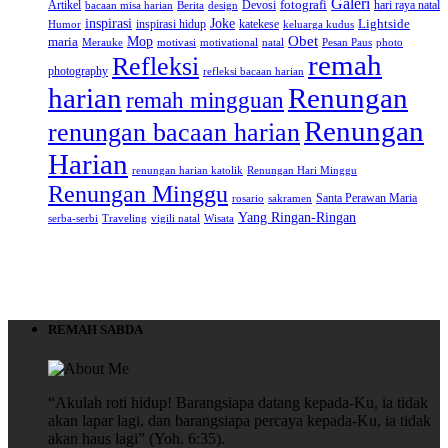
Galeri
Artikel
Devosi
fotografi
hari raya natal
bacaan misa harian
Berita
design
inspirasi
Joke
Lightside
inspirasi hidup
katekese
Humor
keluarga kudus
Obet
Mop
maria
Merauke
motivasi
motivational
natal
Pesan Paus
photo
remah
Refleksi
photography
refleksi bacaan harian
Renungan
harian
remah mingguan
Renungan
renungan bacaan harian
Harian
renungan harian katolik
Renungan Hari Minggu
Renungan Minggu
Santa Perawan Maria
rosario
sakramen
Yang Ringan-Ringan
serba-serbi
Traveling
vigili natal
Wisata
REMAH SABDA
“Akulah roti hidup! Barangsiapa datang kepada-Ku, ia tidak
akan lapar lagi, dan barangsiapa percaya kepada-Ku, ia tidak
akan haus lagi” (Yoh. 6:35).