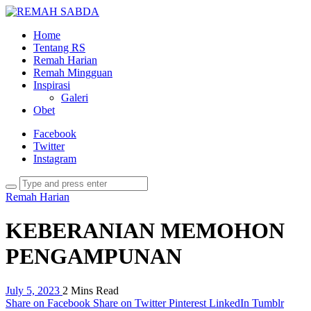
Home
Tentang RS
Remah Harian
Remah Mingguan
Inspirasi
Galeri
Obet
Facebook
Twitter
Instagram
Remah Harian
KEBERANIAN MEMOHON
PENGAMPUNAN
July 5, 2023
2 Mins Read
Share on Facebook
Share on Twitter
Pinterest
LinkedIn
Tumblr