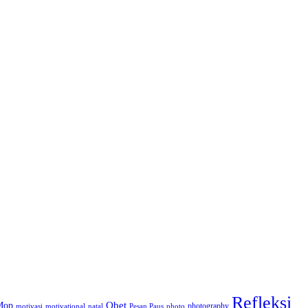
Refleksi
Obet
Mop
photography
motivasi
motivational
natal
Pesan Paus
photo