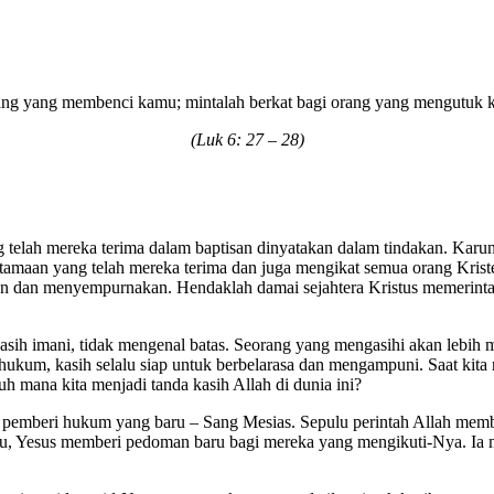
ang yang membenci kamu; mintalah berkat bagi orang yang mengutuk 
(Luk 6: 27 – 28)
 telah mereka terima dalam baptisan dinyatakan dalam tindakan. Karun
maan yang telah mereka terima dan juga mengikat semua orang Kristen 
n dan menyempurnakan. Hendaklah damai sejahtera Kristus memerintah
li, kasih imani, tidak mengenal batas. Seorang yang mengasihi akan leb
kum, kasih selalu siap untuk berbelarasa dan mengampuni. Saat kita m
uh mana kita menjadi tanda kasih Allah di dunia ini?
 – pemberi hukum yang baru – Sang Mesias. Sepulu perintah Allah me
u, Yesus memberi pedoman baru bagi mereka yang mengikuti-Nya. Ia 