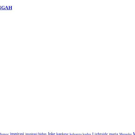
NGAH
inspirasi
Joke
Lightside
inspirasi hidup
katekese
maria
Humor
keluarga kudus
Merauke