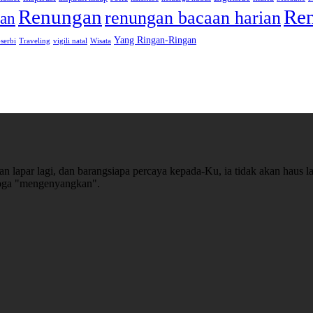
Renungan
Ren
renungan bacaan harian
an
Yang Ringan-Ringan
-serbi
Traveling
vigili natal
Wisata
n lapar lagi, dan barangsiapa percaya kepada-Ku, ia tidak akan haus la
emoga "mengenyangkan".