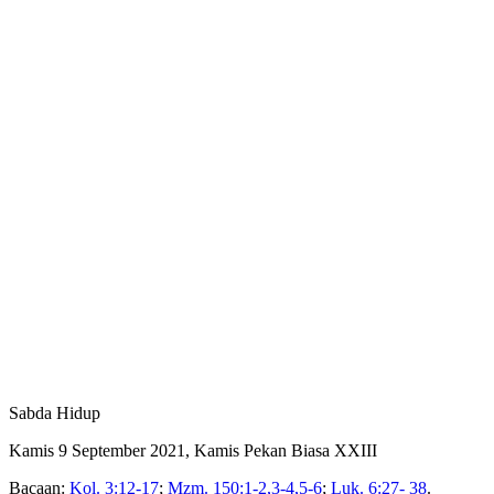
Sabda Hidup
Kamis 9 September 2021, Kamis Pekan Biasa XXIII
Bacaan:
Kol. 3:12-17
;
Mzm. 150:1-2,3-4,5-6
;
Luk. 6:27- 38
.