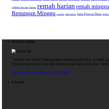
remah harian
remah minggu
refleksi bacaan harian
Renungan Minggu
Santa Perawan Maria
rosario
sakramen
serba
REMAH SABDA
“Akulah roti hidup! Barangsiapa datang kepada-Ku, ia tidak aka
Yang tersaji di sini hanyalah remah-remah dari meja-Nya. S
Facebook
Twitter
Instagram
YouTube
GALERI