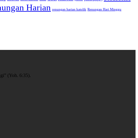
ungan Harian
renungan harian katolik
Renungan Hari Minggu
gi” (Yoh. 6:35).