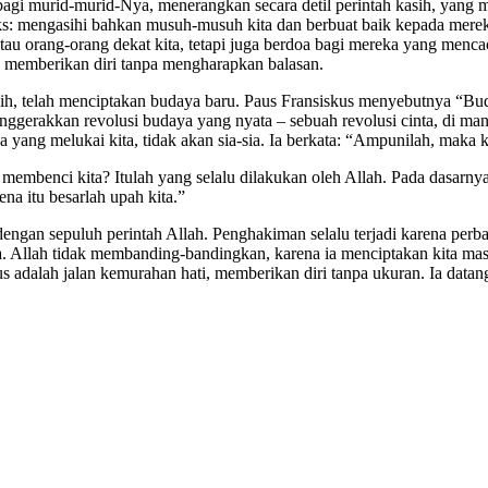
u bagi murid-murid-Nya, menerangkan secara detil perintah kasih, yang
adoks: mengasihi bahkan musuh-musuh kita dan berbuat baik kepada me
au orang-orang dekat kita, tetapi juga berdoa bagi mereka yang mencac
i, memberikan diri tanpa mengharapkan balasan.
h, telah menciptakan budaya baru. Paus Fransiskus menyebutnya “Bud
nggerakkan revolusi budaya yang nyata – sebuah revolusi cinta, di man
ka yang melukai kita, tidak akan sia-sia. Ia berkata: “Ampunilah, maka
benci kita? Itulah yang selalu dilakukan oleh Allah. Pada dasarnya,
a itu besarlah upah kita.”
ngan sepuluh perintah Allah. Penghakiman selalu terjadi karena perba
ita. Allah tidak membanding-bandingkan, karena ia menciptakan kita ma
sus adalah jalan kemurahan hati, memberikan diri tanpa ukuran. Ia dat