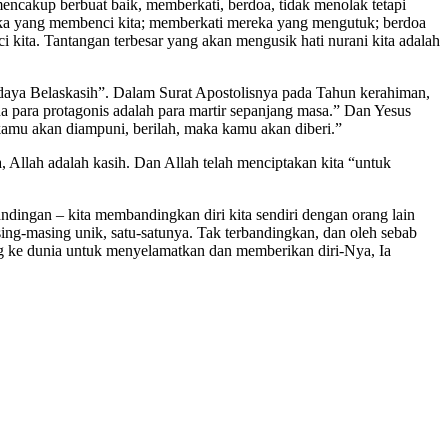
 mencakup berbuat baik, memberkati, berdoa, tidak menolak tetapi
reka yang membenci kita; memberkati mereka yang mengutuk; berdoa
i kita. Tantangan terbesar yang akan mengusik hati nurani kita adalah
aya Belaskasih”. Dalam Surat Apostolisnya pada Tahun kerahiman,
a para protagonis adalah para martir sepanjang masa.” Dan Yesus
 kamu akan diampuni, berilah, maka kamu akan diberi.”
 Allah adalah kasih. Dan Allah telah menciptakan kita “untuk
ndingan – kita membandingkan diri kita sendiri dengan orang lain
sing-masing unik, satu-satunya. Tak terbandingkan, dan oleh sebab
ang ke dunia untuk menyelamatkan dan memberikan diri-Nya, Ia