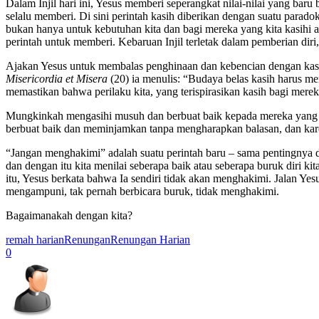
Dalam Injil hari ini, Yesus memberi seperangkat nilai-nilai yang bar
selalu memberi. Di sini perintah kasih diberikan dengan suatu par
bukan hanya untuk kebutuhan kita dan bagi mereka yang kita kasihi at
perintah untuk memberi. Kebaruan Injil terletak dalam pemberian dir
Ajakan Yesus untuk membalas penghinaan dan kebencian dengan kasi
Misericordia et Misera
(20) ia menulis: “Budaya belas kasih harus me
memastikan bahwa perilaku kita, yang terispirasikan kasih bagi mere
Mungkinkah mengasihi musuh dan berbuat baik kepada mereka yang mem
berbuat baik dan meminjamkan tanpa mengharapkan balasan, dan karen
“Jangan menghakimi” adalah suatu perintah baru – sama pentingnya de
dan dengan itu kita menilai seberapa baik atau seberapa buruk diri k
itu, Yesus berkata bahwa Ia sendiri tidak akan menghakimi. Jalan Ye
mengampuni, tak pernah berbicara buruk, tidak menghakimi.
Bagaimanakah dengan kita?
remah harian
Renungan
Renungan Harian
0