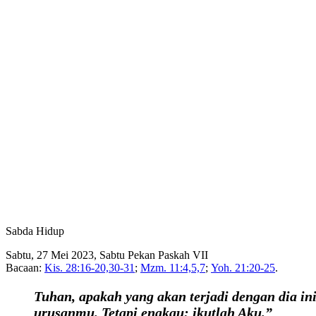
Sabda Hidup
Sabtu, 27 Mei 2023, Sabtu Pekan Paskah VII
Bacaan:
Kis. 28:16-20,30-31
;
Mzm. 11:4,5,7
;
Yoh. 21:20-25
.
Tuhan, apakah yang akan terjadi dengan dia in
urusanmu. Tetapi engkau: ikutlah Aku.”