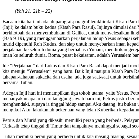
(Yoh 21: 21b – 22)
Bacaan kita hari ini adalah paragraf-paragraf terakhir dari Kisah Pa
(Injil) ke dalam buku kedua (Kisah Para Rasul). Injilnya dimulai da
berkhotbah dan menyembuhkan di Galilea, untuk menyelesaikan lingka
(Bab 9-19), yang menggambarkan perjalanan hidup Yesus sebagai sebu
murid dipenuhi Roh Kudus, dan siap untuk menyebarkan iman kepada
perjalanan ke seluruh dunia yang berbahasa Yunani, mendirikan ger
iman ke seluruh dunia. Roma, pusat kekaisaran, adalah Yerusalem ba
Ide “Perjalanan” dari Lukas dan Kisah Para Rasul dapat menjadi mode
kita menuju “Yerusalem” yang baru. Baik Injil maupun Kisah Para R
tahapan-tahapan sukacita dan usaha, ada juga saat-saat untuk beristir
bersama Tuhan.
Adegan Injil hari ini menampilkan tiga tokoh utama, yaitu Yesus, Pe
menanyakan apa arti dari tanggung jawab baru ini, Petrus justru ber
menghendaki, supaya ia tinggal hidup sampai Aku datang, itu bukan 
mengikut Aku, lakukanlah pekerjaan yang telah Kuberikan kepadamu
Petrus dan Murid yang dikasihi memiliki peran yang berbeda. Pelaya
Terkasih tetap tinggal di Timur dan tampaknya meninggal sebagai seor
Tuhan memiliki peran yang berbeda untuk kita masing-masing, sesuatu