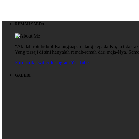
REMAH SABDA
“Akulah roti hidup! Barangsiapa datang kepada-Ku, ia tidak aka
Yang tersaji di sini hanyalah remah-remah dari meja-Nya. S
Facebook
Twitter
Instagram
YouTube
GALERI