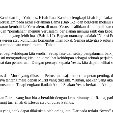
ra Rasul dan Injil Yohanes. Kisah Para Rasul melengkapi kisah Injil Lu
ri Yerusalem pada akhir Perjanjian Lama (Bab 1-2) dan bergerak melalu
ran kembali ke Yerusalem, di mana Yesus disalibkan dan dimuliakan (B
ah “perjalanan” menuju Yerusalem, perjalanan menuju salib dan keban
 dunia yang lebih luas (Bab 1-12). Bagian utamanya adalah “Narasi 
eja-gereja atau komunitas-komunitas iman lokal. Semua aktivitas Pau
ru tempat para murid memuji Tuhan.
l bagi kehidupan kita sendiri. Setiap fase dan setiap pengalaman, bai
asul mengundang kita untuk melihat kehidupan sebagai sebuah perjala
ahat dan pembaruan. Dengan percaya kepada Yesus, kita dapat melihat set
trus dan Murid yang dikasihi. Petrus baru saja menerima peran pentin
tanya tentang masa depan Murid yang dikasihi, “Tuhan, apakah yang aka
urusanmu. Tetapi engkau: ikutlah Aku.” Seakan Yesus berkata, “Aku p
!”
nan Petrus yang luar biasa berakhir dengan kemartirannya di Roma, p
ang tua, entah di Efesus atau di pulau Patmos.
 yang tidak dapat dilakukan oleh orang lain. Daripada terlalu
“kepo”
d