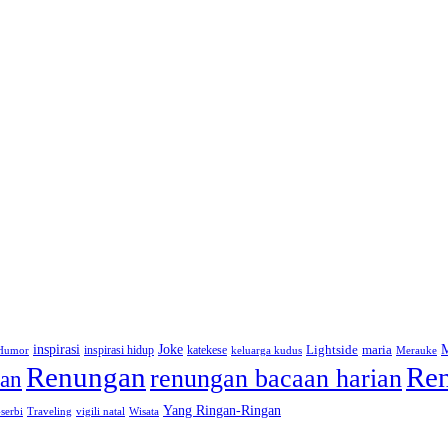
inspirasi
Joke
Lightside
inspirasi hidup
katekese
maria
Humor
keluarga kudus
Merauke
Renungan
Ren
renungan bacaan harian
an
Yang Ringan-Ringan
-serbi
Traveling
vigili natal
Wisata