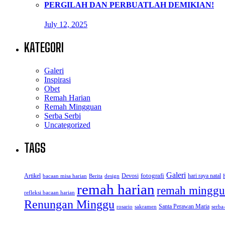
PERGILAH DAN PERBUATLAH DEMIKIAN!
July 12, 2025
KATEGORI
Galeri
Inspirasi
Obet
Remah Harian
Remah Mingguan
Serba Serbi
Uncategorized
TAGS
Galeri
Artikel
Devosi
fotografi
hari raya natal
bacaan misa harian
Berita
design
remah harian
remah minggu
refleksi bacaan harian
Renungan Minggu
Santa Perawan Maria
rosario
sakramen
serba