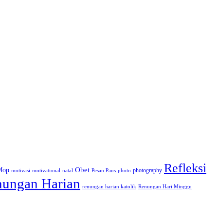
Refleksi
Obet
Mop
photography
motivasi
motivational
natal
Pesan Paus
photo
ungan Harian
renungan harian katolik
Renungan Hari Minggu