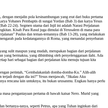
kas, dengan menjalin pola kesinambungan yang erat dari buku pertama
i karya Yohanes Pembaptis di sungai Yordan (Bab 3) dan karya Yesus
ab 22-24). Segmen utama dari Injil ini adalah Narasi Perjalanan
gkitan. Kisah Para Rasul juga dimulai di Yerusalem di mana para
Perjalanan” Paulus dan teman-temannya (Bab 13-28), yang melakukan
lus mengarah pada kedatangannya di Roma, yang menandai penyebaran
k yang sulit maupun yang mudah, merupakan bagian dari perjalanan
nan yang bermakna, yang dibimbing oleh penyelenggaraan ilahi. Ada
iap hari sebagai bagian dari perjalanan kita menuju tujuan kita
g, dengan perintah, “Gembalakanlah domba-domba-Ku.” Alih-alih
n terjadi dengan dia ini?” Yesus menjawab, “Jikalau Aku
unya rencana lain untuknya, itu bukan urusanmu. Engkau hanya perlu
ada masa penganiayaan pertama di bawah kaisar Nero. Murid yang
an bertanya-tanya, seperti Petrus, apa yang Tuhan inginkan dari