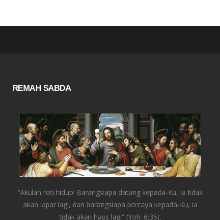
REMAH SABDA
“Akulah roti hidup! Barangsiapa datang kepada-Ku, ia tidak
akan lapar lagi, dan barangsiapa percaya kepada-Ku, ia
tidak akan haus lagi” (Yoh. 6:35).