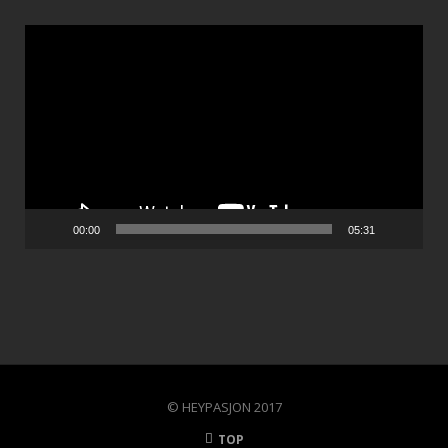
Video
Player
00:00
05:31
© HEYPASJON 2017
TOP