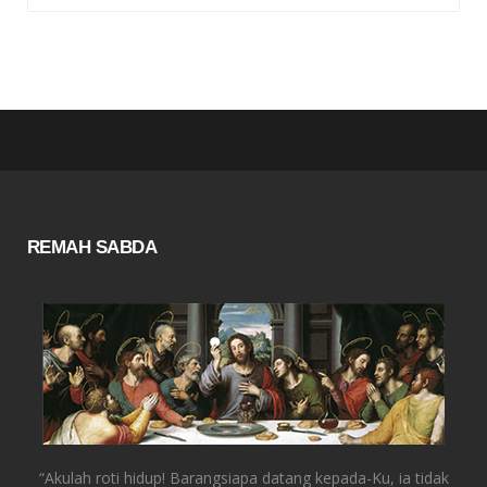
REMAH SABDA
“Akulah roti hidup! Barangsiapa datang kepada-Ku, ia tidak