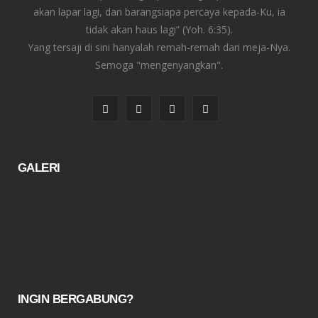
akan lapar lagi, dan barangsiapa percaya kepada-Ku, ia
tidak akan haus lagi” (Yoh. 6:35).
Yang tersaji di sini hanyalah remah-remah dari meja-Nya.
Semoga "mengenyangkan".
F
T
I
Y
a
w
n
o
c
i
s
u
GALERI
e
t
t
T
b
t
a
u
o
e
g
b
o
r
r
e
k
a
INGIN BERGABUNG?
m