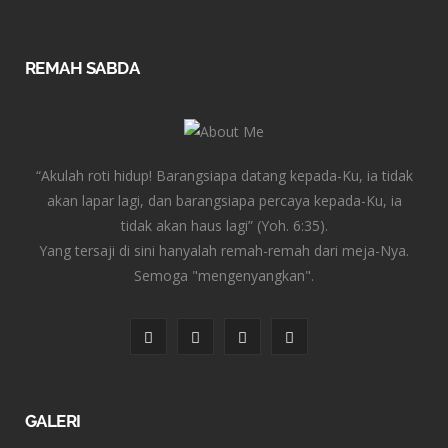
REMAH SABDA
“Akulah roti hidup! Barangsiapa datang kepada-Ku, ia tidak
akan lapar lagi, dan barangsiapa percaya kepada-Ku, ia
tidak akan haus lagi” (Yoh. 6:35).
Yang tersaji di sini hanyalah remah-remah dari meja-Nya.
Semoga "mengenyangkan".
F
T
I
Y
a
w
n
o
c
i
s
u
GALERI
e
t
t
T