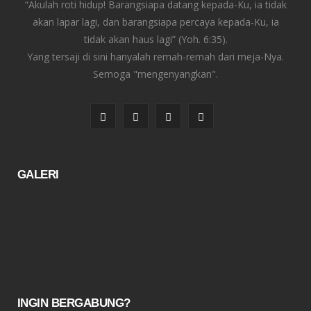
“Akulah roti hidup! Barangsiapa datang kepada-Ku, ia tidak
akan lapar lagi, dan barangsiapa percaya kepada-Ku, ia
tidak akan haus lagi” (Yoh. 6:35).
Yang tersaji di sini hanyalah remah-remah dari meja-Nya.
Semoga "mengenyangkan".
F
T
I
Y
a
w
n
o
c
i
s
u
GALERI
e
t
t
T
b
t
a
u
o
e
g
b
o
r
r
e
k
a
INGIN BERGABUNG?