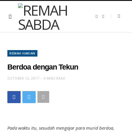
F
T
a
w
c
i
e
t
b
t
o
e
o
r
k
REMAH HARIAN
Berdoa dengan Tekun
OCTOBER 12, 2017
4 MINS READ
Pada waktu itu, sesudah mengajar para murid berdoa,