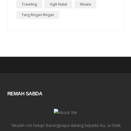
Traveling
Vigili Natal
Wisata
Yang Ringan-Ringan
REMAH SABDA
“Akulah roti hidup! Barangsiapa datang kepada-Ku, ia tidak