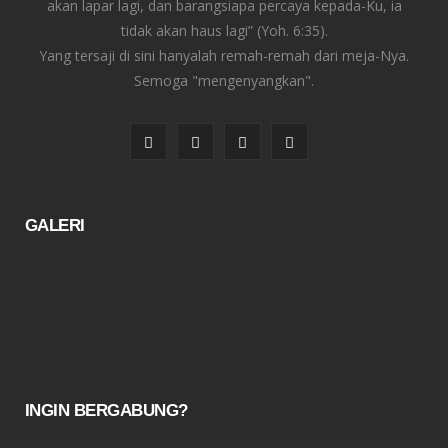
akan lapar lagi, dan barangsiapa percaya kepada-Ku, ia
tidak akan haus lagi” (Yoh. 6:35).
Yang tersaji di sini hanyalah remah-remah dari meja-Nya.
Semoga "mengenyangkan".
F
T
I
Y
a
w
n
o
c
i
s
u
GALERI
e
t
t
T
b
t
a
u
o
e
g
b
o
r
r
e
k
a
INGIN BERGABUNG?
m