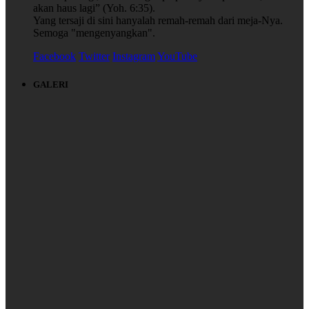
akan haus lagi” (Yoh. 6:35).
Yang tersaji di sini hanyalah remah-remah dari meja-Nya.
Semoga "mengenyangkan".
Facebook
Twitter
Instagram
YouTube
GALERI