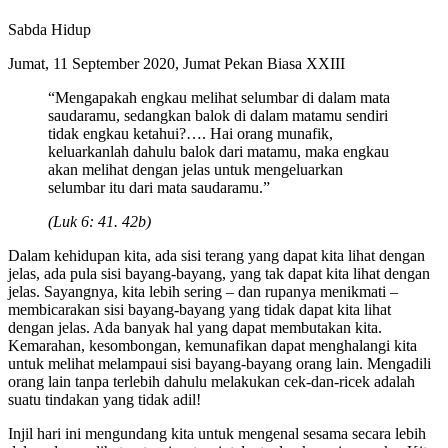
Sabda Hidup
Jumat, 11 September 2020, Jumat Pekan Biasa XXIII
“Mengapakah engkau melihat selumbar di dalam mata
saudaramu, sedangkan balok di dalam matamu sendiri
tidak engkau ketahui?…. Hai orang munafik,
keluarkanlah dahulu balok dari matamu, maka engkau
akan melihat dengan jelas untuk mengeluarkan
selumbar itu dari mata saudaramu.”
(Luk 6: 41. 42b)
Dalam kehidupan kita, ada sisi terang yang dapat kita lihat dengan
jelas, ada pula sisi bayang-bayang, yang tak dapat kita lihat dengan
jelas. Sayangnya, kita lebih sering – dan rupanya menikmati –
membicarakan sisi bayang-bayang yang tidak dapat kita lihat
dengan jelas. Ada banyak hal yang dapat membutakan kita.
Kemarahan, kesombongan, kemunafikan dapat menghalangi kita
untuk melihat melampaui sisi bayang-bayang orang lain. Mengadili
orang lain tanpa terlebih dahulu melakukan cek-dan-ricek adalah
suatu tindakan yang tidak adil!
Injil hari ini mengundang kita untuk mengenal sesama secara lebih