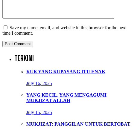
Save my name, email, and website in this browser for the next
time I comment.
TERKINI
KUK YANG KUPASANG ITU ENAK
July 16, 2025
YANG KECIL, YANG MENGAGUMI
MUKJIZAT ALLAH
July 15, 2025
MUKJIZAT: PANGGILAN UNTUK BERTOBAT