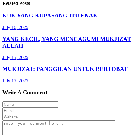
Related Posts
KUK YANG KUPASANG ITU ENAK
July 16, 2025
YANG KECIL, YANG MENGAGUMI MUKJIZAT
ALLAH
July 15, 2025
MUKJIZAT: PANGGILAN UNTUK BERTOBAT
July 15, 2025
Write A Comment