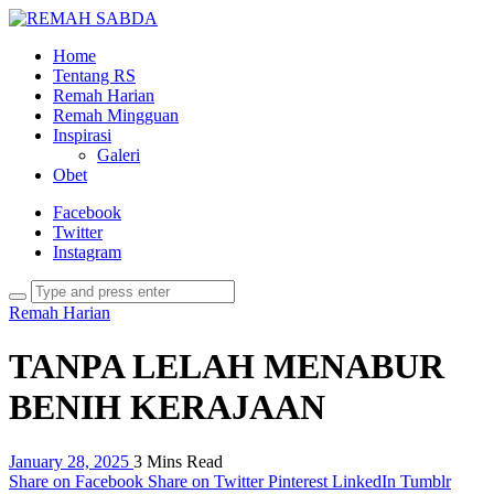
Home
Tentang RS
Remah Harian
Remah Mingguan
Inspirasi
Galeri
Obet
Facebook
Twitter
Instagram
Remah Harian
TANPA LELAH MENABUR
BENIH KERAJAAN
January 28, 2025
3 Mins Read
Share on Facebook
Share on Twitter
Pinterest
LinkedIn
Tumblr