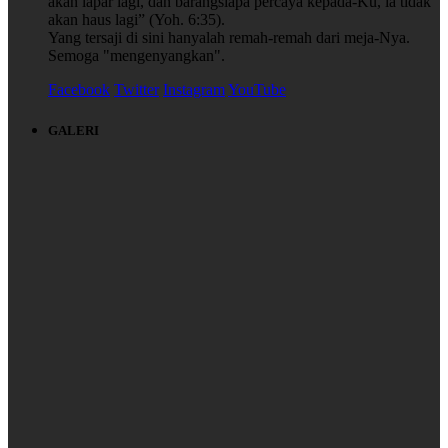
akan lapar lagi, dan barangsiapa percaya kepada-Ku, ia tidak
akan haus lagi” (Yoh. 6:35).
Yang tersaji di sini hanyalah remah-remah dari meja-Nya.
Semoga "mengenyangkan".
Facebook
Twitter
Instagram
YouTube
GALERI