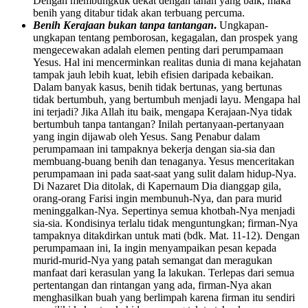
Dengan membungkuk dekat dengan tanah yang baik, maka
benih yang ditabur tidak akan terbuang percuma.
Benih Kerajaan bukan tanpa tantangan
.
Ungkapan-
ungkapan tentang pemborosan, kegagalan, dan prospek yang
mengecewakan adalah elemen penting dari perumpamaan
Yesus. Hal ini mencerminkan realitas dunia di mana kejahatan
tampak jauh lebih kuat, lebih efisien daripada kebaikan.
Dalam banyak kasus, benih tidak bertunas, yang bertunas
tidak bertumbuh, yang bertumbuh menjadi layu. Mengapa hal
ini terjadi? Jika Allah itu baik, mengapa Kerajaan-Nya tidak
bertumbuh tanpa tantangan? Inilah pertanyaan-pertanyaan
yang ingin dijawab oleh Yesus. Sang Penabur dalam
perumpamaan ini tampaknya bekerja dengan sia-sia dan
membuang-buang benih dan tenaganya. Yesus menceritakan
perumpamaan ini pada saat-saat yang sulit dalam hidup-Nya.
Di Nazaret Dia ditolak, di Kapernaum Dia dianggap gila,
orang-orang Farisi ingin membunuh-Nya, dan para murid
meninggalkan-Nya. Sepertinya semua khotbah-Nya menjadi
sia-sia. Kondisinya terlalu tidak menguntungkan; firman-Nya
tampaknya ditakdirkan untuk mati (bdk. Mat. 11-12). Dengan
perumpamaan ini, Ia ingin menyampaikan pesan kepada
murid-murid-Nya yang patah semangat dan meragukan
manfaat dari kerasulan yang Ia lakukan. Terlepas dari semua
pertentangan dan rintangan yang ada, firman-Nya akan
menghasilkan buah yang berlimpah karena firman itu sendiri