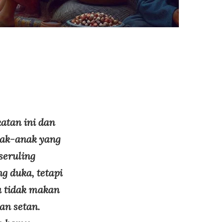
tan ini dan
ak-anak yang
seruling
g duka, tetapi
a tidak makan
an setan.