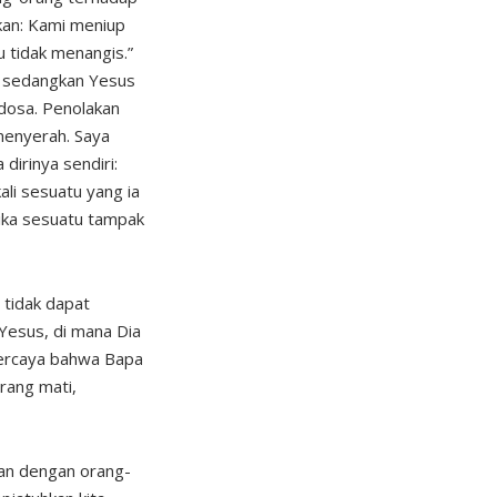
kan: Kami meniup
u tidak menangis.”
, sedangkan Yesus
dosa. Penolakan
 menyerah. Saya
dirinya sendiri:
li sesuatu yang ia
tika sesuatu tampak
 tidak dapat
 Yesus, di mana Dia
percaya bahwa Bapa
rang mati,
pan dengan orang-