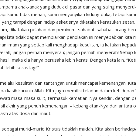
eumpama anak-anak yang duduk di pasar dan yang saling menyeru
tapi kamu tidak menari, kami menyanyikan kidung duka, tetapi kam
yang tampil dengan hidup asketisnya dikatakan kerasukan setan
um, dikatakan pelahap dan peminum, sahabat-sahabat orang ber
tapi kita tidak dapat membiarkan penolakan ini menyebabkan kita
n imam yang setiap kali menghadapi kesulitan, ia katakan kepada 
erah; jangan pernah menyerah; jangan pernah menyerah! Setiap ka
asil, maka dia hanya berusaha lebih keras. Dengan kata lain, “Ke
ah lebih keras lagi!”
 melalui kesulitan dan tantangan untuk mencapai kemenangan. Kita
npa kasih karunia Allah. Kita juga memiliki teladan dalam kehidupan
ewati masa-masa sulit, termasuk kematian-Nya sendiri, dengan 
sil akhir yang penuh kemenangan – kebangkitan-Nya dari antara o
sti atas dosa dan maut.
n sebagai murid-murid Kristus tidaklah mudah. Kita akan berhada