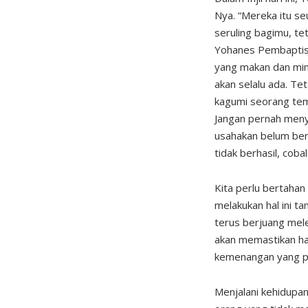
Nya. “Mereka itu s
seruling bagimu, te
Yohanes Pembaptis 
yang makan dan min
akan selalu ada. Te
kagumi seorang tema
Jangan pernah meny
usahakan belum berh
tidak berhasil, cobal
Kita perlu bertahan
melakukan hal ini ta
terus berjuang mel
akan memastikan ha
kemenangan yang pa
Menjalani kehidupa