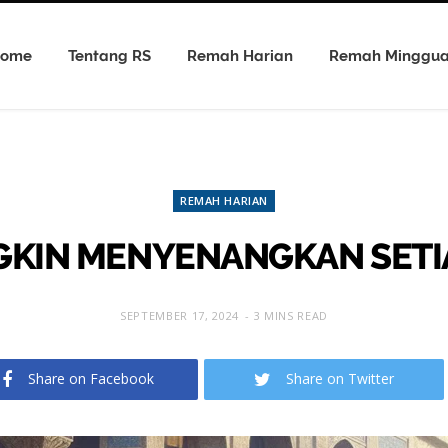
ome
Tentang RS
Remah Harian
Remah Minggu
REMAH HARIAN
GKIN MENYENANGKAN SETI
SEPTEMBER 17, 2024
3 MINS READ
Share on Facebook
Share on Twitter