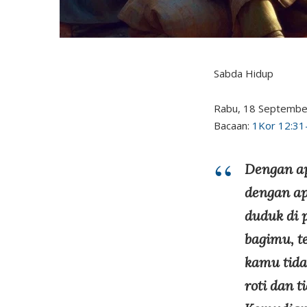
Sabda Hidup
Rabu, 18 Septembe
Bacaan:
1Kor 12:31
Dengan a
dengan a
duduk di 
bagimu, t
kamu tida
roti dan 