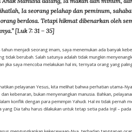
 Anak Manusia datang, Ia makan dan minum, da
Lihatlah, Ia seorang pelahap dan peminum, sahab
 orang berdosa. Tetapi hikmat dibenarkan oleh s
ya.” [Luk 7: 31 – 35]
24 tahun menjadi seorang imam, saya menemukan ada banyak keb
ng tidak berubah. Salah satunya adalah tidak mungkin menyenan
n jika saya mencoba melakukan hal ini, ternyata orang yang palin
hatikan pelayanan Yesus, kita melihat bahwa perhatian utama-Ny
dan kebenaran, bukan menyenangkan manusia. Bahkan, pelayanan
am konflik dengan para pemimpin Yahudi. Hal ini tidak pernah 
 yang Dia tahu harus dilakukan untuk tetap setia pada Injil – pad
ni, Yesus mengungkapkan kekecewaan-Nya, terhadap tanggapan ora