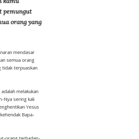
n kamu
at pemungut
emua orang yang
enaran mendasar
gkan semua orang
g tidak terpuaskan
a adalah melakukan
-Nya sering kali
menghentikan Yesus
a kehendak Bapa-
ng-orang terhadap-