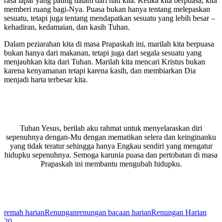
rasa lapar yang paling dalam dari hati kita. Ketika kita berpuasa, kita
memberi ruang bagi-Nya. Puasa bukan hanya tentang melepaskan
sesuatu, tetapi juga tentang mendapatkan sesuatu yang lebih besar –
kehadiran, kedamaian, dan kasih Tuhan.
Dalam peziarahan kita di masa Prapaskah ini, marilah kita berpuasa
bukan hanya dari makanan, tetapi juga dari segala sesuatu yang
menjauhkan kita dari Tuhan. Marilah kita mencari Kristus bukan
karena kenyamanan tetapi karena kasih, dan membiarkan Dia
menjadi harta terbesar kita.
Tuhan Yesus, berilah aku rahmat untuk menyelaraskan diri
sepenuhnya dengan-Mu dengan mematikan selera dan keinginanku
yang tidak teratur sehingga hanya Engkau sendiri yang mengatur
hidupku sepenuhnya. Semoga karunia puasa dan pertobatan di masa
Prapaskah ini membantu mengubah hidupku.
remah harian
Renungan
renungan bacaan harian
Renungan Harian
20