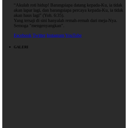
“Akulah roti hidup! Barangsiapa datang kepada-Ku, ia tidak
akan lapar lagi, dan barangsiapa percaya kepada-Ku, ia tidak
akan haus lagi” (Yoh. 6:35).
Yang tersaji di sini hanyalah remah-remah dari meja-Nya.
Semoga "mengenyangkan".
Facebook
Twitter
Instagram
YouTube
GALERI