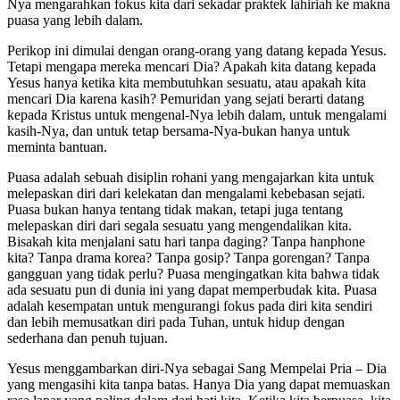
Nya mengarahkan fokus kita dari sekadar praktek lahiriah ke makna
puasa yang lebih dalam.
Perikop ini dimulai dengan orang-orang yang datang kepada Yesus.
Tetapi mengapa mereka mencari Dia? Apakah kita datang kepada
Yesus hanya ketika kita membutuhkan sesuatu, atau apakah kita
mencari Dia karena kasih? Pemuridan yang sejati berarti datang
kepada Kristus untuk mengenal-Nya lebih dalam, untuk mengalami
kasih-Nya, dan untuk tetap bersama-Nya-bukan hanya untuk
meminta bantuan.
Puasa adalah sebuah disiplin rohani yang mengajarkan kita untuk
melepaskan diri dari kelekatan dan mengalami kebebasan sejati.
Puasa bukan hanya tentang tidak makan, tetapi juga tentang
melepaskan diri dari segala sesuatu yang mengendalikan kita.
Bisakah kita menjalani satu hari tanpa daging? Tanpa hanphone
kita? Tanpa drama korea? Tanpa gosip? Tanpa gorengan? Tanpa
gangguan yang tidak perlu? Puasa mengingatkan kita bahwa tidak
ada sesuatu pun di dunia ini yang dapat memperbudak kita. Puasa
adalah kesempatan untuk mengurangi fokus pada diri kita sendiri
dan lebih memusatkan diri pada Tuhan, untuk hidup dengan
sederhana dan penuh tujuan.
Yesus menggambarkan diri-Nya sebagai Sang Mempelai Pria – Dia
yang mengasihi kita tanpa batas. Hanya Dia yang dapat memuaskan