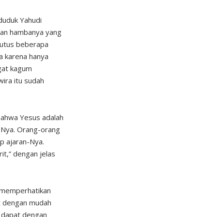
nduduk Yahudi
kan hambanya yang
ngutus beberapa
a karena hanya
gat kagum
ira itu sudah
bahwa Yesus adalah
-Nya. Orang-orang
p ajaran-Nya.
it,” dengan jelas
g memperhatikan
t dengan mudah
a dapat dengan