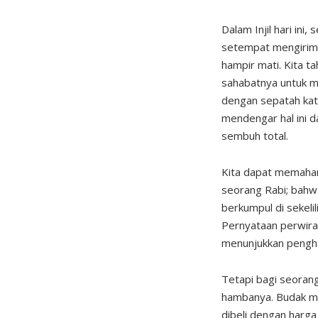
Dalam Injil hari in
setempat mengirim
hampir mati. Kita t
sahabatnya untuk m
dengan sepatah ka
mendengar hal ini 
sembuh total.
Kita dapat memaham
seorang Rabi; bahw
berkumpul di sekel
Pernyataan perwira 
menunjukkan pengha
Tetapi bagi seoran
hambanya. Budak m
dibeli dengan harg