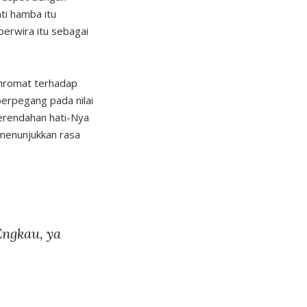
ti hamba itu
perwira itu sebagai
 hromat terhadap
erpegang pada nilai
erendahan hati-Nya
 menunjukkan rasa
Engkau, ya