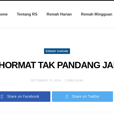
ome
Tentang RS
Remah Harian
Remah Mingguan
REMAH HARIAN
HORMAT TAK PANDANG J
SEPTEMBER 15, 2024
2 MINS READ
Share on Facebook
Share on Twitter