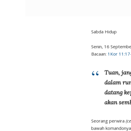
Sabda Hidup
Senin, 16 September
Bacaan:
1Kor 11:17
Tuan, jan
dalam rum
datang ke
akan sembu
Seorang perwira
(c
bawah komandonya m