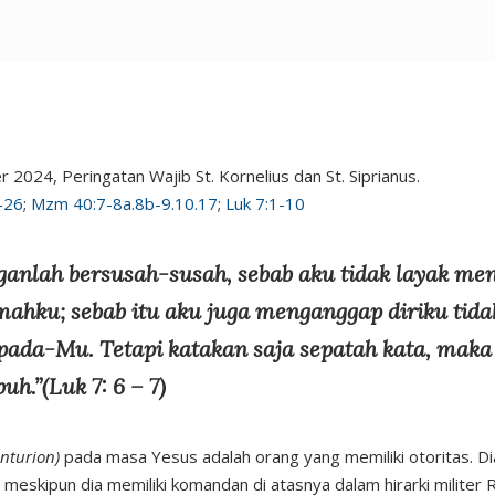
 2024, Peringatan Wajib St. Kornelius dan St. Siprianus.
-26
;
Mzm 40:7-8a.8b-9.10.17
;
Luk 7:1-10
ganlah bersusah-susah, sebab aku tidak layak me
ahku; sebab itu aku juga menganggap diriku tida
pada-Mu. Tetapi katakan saja sepatah kata, maka
h.”(Luk 7: 6 – 7)
enturion)
pada masa Yesus adalah orang yang memiliki otoritas. Dia 
eskipun dia memiliki komandan di atasnya dalam hirarki militer 