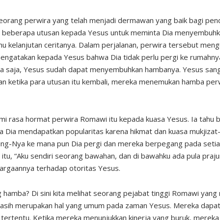
i, seorang perwira yang telah menjadi dermawan yang baik bagi pe
 beberapa utusan kepada Yesus untuk meminta Dia menyembuh
ahu kelanjutan ceritanya. Dalam perjalanan, perwira tersebut me
engatakan kepada Yesus bahwa Dia tidak perlu pergi ke rumahny
ta saja, Yesus sudah dapat menyembuhkan hambanya. Yesus san
dan ketika para utusan itu kembali, mereka menemukan hamba perw
i rasa hormat perwira Romawi itu kepada kuasa Yesus. Ia tahu 
a Dia mendapatkan popularitas karena hikmat dan kuasa mukjizat
iling-Nya ke mana pun Dia pergi dan mereka berpegang pada setia
itu, “Aku sendiri seorang bawahan, dan di bawahku ada pula prajur
rgaannya terhadap otoritas Yesus.
g hamba? Di sini kita melihat seorang pejabat tinggi Romawi yan
asih merupakan hal yang umum pada zaman Yesus. Mereka dapa
a tertentu. Ketika mereka menunjukkan kinerja yang buruk, merek