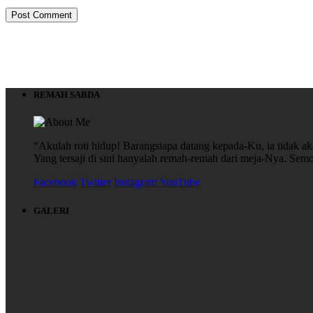
REMAH SABDA
“Akulah roti hidup! Barangsiapa datang kepada-Ku, ia tidak aka
Yang tersaji di sini hanyalah remah-remah dari meja-Nya. S
Facebook
Twitter
Instagram
YouTube
GALERI