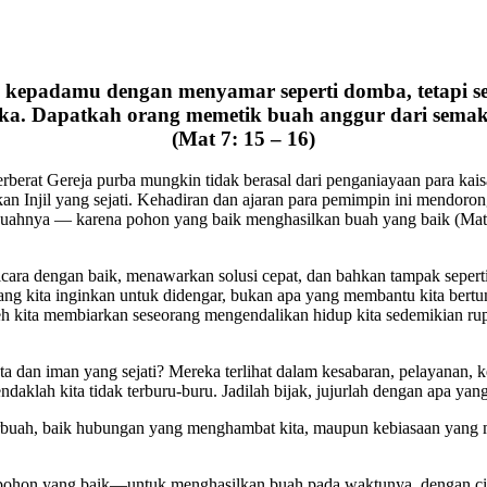
 kepadamu dengan menyamar seperti domba, tetapi se
. Dapatkah orang memetik buah anggur dari semak 
(Mat 7: 15 – 16)
erberat Gereja purba mungkin tidak berasal dari penganiayaan para ka
an Injil yang sejati. Kehadiran dan ajaran para pemimpin ini mendor
h-buahnya — karena pohon yang baik menghasilkan buah yang baik (M
cara dengan baik, menawarkan solusi cepat, dan bahkan tampak seperti
ang kita inginkan untuk didengar, bukan apa yang membantu kita bert
leh kita membiarkan seseorang mengendalikan hidup kita sedemikian rup
a dan iman yang sejati? Mereka terlihat dalam kesabaran, pelayanan, k
daklah kita tidak terburu-buru. Jadilah bijak, jujurlah dengan apa yang
berbuah, baik hubungan yang menghambat kita, maupun kebiasaan yang 
 pohon yang baik—untuk menghasilkan buah pada waktunya, dengan cinta