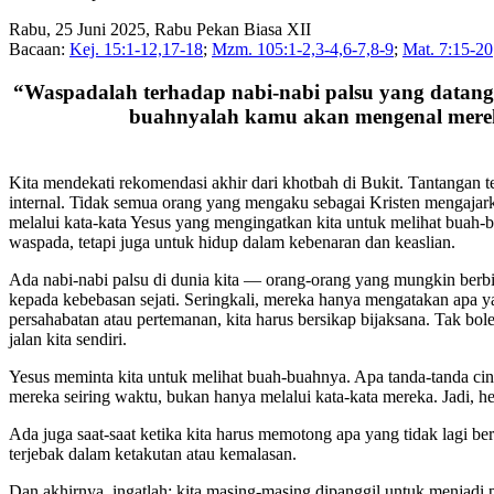
Rabu, 25 Juni 2025, Rabu Pekan Biasa XII
Bacaan:
Kej. 15:1-12,17-18
;
Mzm. 105:1-2,3-4,6-7,8-9
;
Mat. 7:15-20
“Waspadalah terhadap nabi-nabi palsu yang datang
buahnyalah kamu akan mengenal mereka
Kita mendekati rekomendasi akhir dari khotbah di Bukit. Tantangan t
internal. Tidak semua orang yang mengaku sebagai Kristen mengajark
melalui kata-kata Yesus yang mengingatkan kita untuk melihat bua
waspada, tetapi juga untuk hidup dalam kebenaran dan keaslian.
Ada nabi-nabi palsu di dunia kita — orang-orang yang mungkin berbi
kepada kebebasan sejati. Seringkali, mereka hanya mengatakan apa y
persahabatan atau pertemanan, kita harus bersikap bijaksana. Tak bo
jalan kita sendiri.
Yesus meminta kita untuk melihat buah-buahnya. Apa tanda-tanda cint
mereka seiring waktu, bukan hanya melalui kata-kata mereka. Jadi, hen
Ada juga saat-saat ketika kita harus memotong apa yang tidak lagi 
terjebak dalam ketakutan atau kemalasan.
Dan akhirnya, ingatlah: kita masing-masing dipanggil untuk menjadi