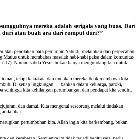
sungguhnya mereka adalah serigala yang buas. Dari
duri atau buah ara dari rumput duri?”
isar atau penolakan para pemimpin Yahudi, melainkan dari perpecahan
ong Matius untuk membahas masalah nabi-nabi palsu dalam komunitas
at 7:17). Namun sabda Yesus bukan hanya mengundang kita untuk
 teman, tetapi kata-kata dan tindakan mereka tidak membawa kita
umbuh. Di setiap lingkungan — bahkan dalam keluarga, paroki,
a sehingga kita kehilangan pertimbangan dan pendapat kita sendiri,
ejujuran, dan damai. Kita mengenal seseorang melalui tindakan
 anda lihat.
merugikan pertumbuhan kita. Allah ingin kita berkembang, bukan
 dan kesabaran. Semuanya itu tidak terjadi begitu saja, perlu