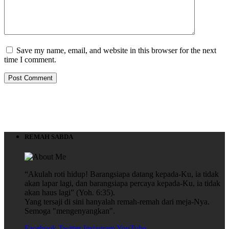
Save my name, email, and website in this browser for the next
time I comment.
REMAH SABDA
“Akulah roti hidup! Barangsiapa datang kepada-Ku, ia tidak
akan lapar lagi, dan barangsiapa percaya kepada-Ku, ia tidak
akan haus lagi” (Yoh. 6:35).
Yang tersaji di sini hanyalah remah-remah dari meja-Nya.
Semoga "mengenyangkan".
Facebook
Twitter
Instagram
YouTube