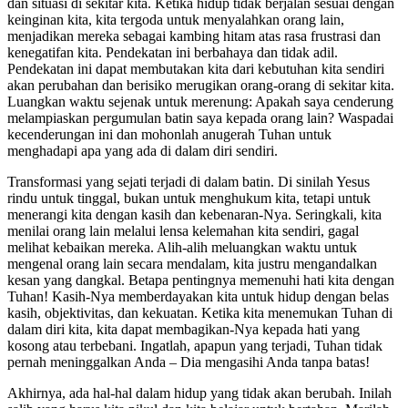
dan situasi di sekitar kita. Ketika hidup tidak berjalan sesuai dengan
keinginan kita, kita tergoda untuk menyalahkan orang lain,
menjadikan mereka sebagai kambing hitam atas rasa frustrasi dan
kenegatifan kita. Pendekatan ini berbahaya dan tidak adil.
Pendekatan ini dapat membutakan kita dari kebutuhan kita sendiri
akan perubahan dan berisiko merugikan orang-orang di sekitar kita.
Luangkan waktu sejenak untuk merenung: Apakah saya cenderung
melampiaskan pergumulan batin saya kepada orang lain? Waspadai
kecenderungan ini dan mohonlah anugerah Tuhan untuk
menghadapi apa yang ada di dalam diri sendiri.
Transformasi yang sejati terjadi di dalam batin. Di sinilah Yesus
rindu untuk tinggal, bukan untuk menghukum kita, tetapi untuk
menerangi kita dengan kasih dan kebenaran-Nya. Seringkali, kita
menilai orang lain melalui lensa kelemahan kita sendiri, gagal
melihat kebaikan mereka. Alih-alih meluangkan waktu untuk
mengenal orang lain secara mendalam, kita justru mengandalkan
kesan yang dangkal. Betapa pentingnya memenuhi hati kita dengan
Tuhan! Kasih-Nya memberdayakan kita untuk hidup dengan belas
kasih, objektivitas, dan kekuatan. Ketika kita menemukan Tuhan di
dalam diri kita, kita dapat membagikan-Nya kepada hati yang
kosong atau terbebani. Ingatlah, apapun yang terjadi, Tuhan tidak
pernah meninggalkan Anda – Dia mengasihi Anda tanpa batas!
Akhirnya, ada hal-hal dalam hidup yang tidak akan berubah. Inilah