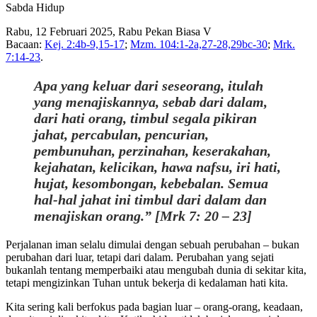
Sabda Hidup
Rabu, 12 Februari 2025, Rabu Pekan Biasa V
Bacaan:
Kej. 2:4b-9,15-17
;
Mzm. 104:1-2a,27-28,29bc-30
;
Mrk.
7:14-23
.
Apa yang keluar dari seseorang, itulah
yang menajiskannya, sebab dari dalam,
dari hati orang, timbul segala pikiran
jahat, percabulan, pencurian,
pembunuhan, perzinahan, keserakahan,
kejahatan, kelicikan, hawa nafsu, iri hati,
hujat, kesombongan, kebebalan. Semua
hal-hal jahat ini timbul dari dalam dan
menajiskan orang.” [Mrk 7: 20 – 23]
Perjalanan iman selalu dimulai dengan sebuah perubahan – bukan
perubahan dari luar, tetapi dari dalam. Perubahan yang sejati
bukanlah tentang memperbaiki atau mengubah dunia di sekitar kita,
tetapi mengizinkan Tuhan untuk bekerja di kedalaman hati kita.
Kita sering kali berfokus pada bagian luar – orang-orang, keadaan,