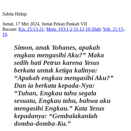
Sabda Hidup
Jumat, 17 Mei 2024, Jumat Pekan Paskah VII
Bacaan:
Kis. 25:13-21
;
Mzm. 103:1-2,11-12,19-20ab
;
Yoh. 21:15-
19
.
Simon, anak Yohanes, apakah
engkau mengasihi Aku?” Maka
sedih hati Petrus karena Yesus
berkata untuk ketiga kalinya:
“Apakah engkau mengasihi Aku?”
Dan ia berkata kepada-Nya:
“Tuhan, Engkau tahu segala
sesuatu, Engkau tahu, bahwa aku
mengasihi Engkau.” Kata Yesus
kepadanya: “Gembalakanlah
domba-domba-Ku.”