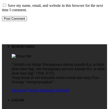
Save my name, email, and website in this browser for the next
time I comment.
REMAH SABDA
“Akulah roti hidup! Barangsiapa datang kepada-Ku, ia tidak
akan lapar lagi, dan barangsiapa percaya kepada-Ku, ia tidak
akan haus lagi” (Yoh. 6:35).
Yang tersaji di sini hanyalah remah-remah dari meja-Nya.
Semoga "mengenyangkan".
Facebook
Twitter
Instagram
YouTube
GALERI