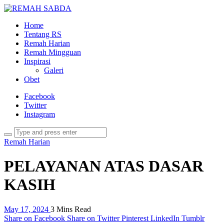
Home
Tentang RS
Remah Harian
Remah Mingguan
Inspirasi
Galeri
Obet
Facebook
Twitter
Instagram
Remah Harian
PELAYANAN ATAS DASAR
KASIH
May 17, 2024
3 Mins Read
Share on Facebook
Share on Twitter
Pinterest
LinkedIn
Tumblr