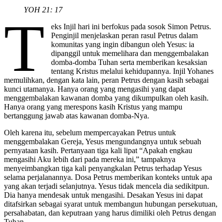
YOH 21: 17
T
eks Injil hari ini berfokus pada sosok Simon Petrus.
Penginjil menjelaskan peran rasul Petrus dalam
komunitas yang ingin dibangun oleh Yesus: ia
dipanggil untuk memelihara dan menggembalakan
domba-domba Tuhan serta memberikan kesaksian
tentang Kristus melalui kehidupannya. Injil Yohanes
memulihkan, dengan kata lain, peran Petrus dengan kasih sebagai
kunci utamanya. Hanya orang yang mengasihi yang dapat
menggembalakan kawanan domba yang dikumpulkan oleh kasih.
Hanya orang yang merespons kasih Kristus yang mampu
bertanggung jawab atas kawanan domba-Nya.
Oleh karena itu, sebelum mempercayakan Petrus untuk
menggembalakan Gereja, Yesus mengundangnya untuk sebuah
pernyataan kasih. Pertanyaan tiga kali lipat “Apakah engkau
mengasihi Aku lebih dari pada mereka ini,” tampaknya
menyeimbangkan tiga kali penyangkalan Petrus terhadap Yesus
selama perjalanannya. Dosa Petrus memberikan konteks untuk apa
yang akan terjadi selanjutnya. Yesus tidak mencela dia sedikitpun.
Dia hanya mendesak untuk mengasihi. Desakan Yesus ini dapat
ditafsirkan sebagai syarat untuk membangun hubungan persekutuan,
persahabatan, dan keputraan yang harus dimiliki oleh Petrus dengan
Tuhan.