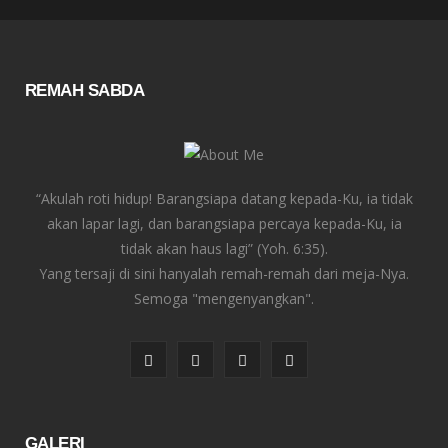
REMAH SABDA
“Akulah roti hidup! Barangsiapa datang kepada-Ku, ia tidak
akan lapar lagi, dan barangsiapa percaya kepada-Ku, ia
tidak akan haus lagi” (Yoh. 6:35).
Yang tersaji di sini hanyalah remah-remah dari meja-Nya.
Semoga "mengenyangkan".
F
T
I
Y
a
w
n
o
c
i
s
u
GALERI