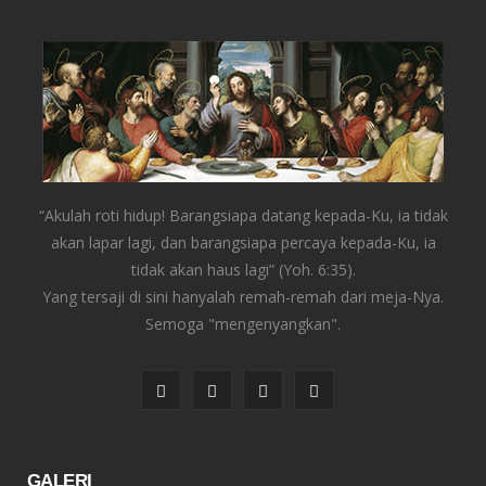
“Akulah roti hidup! Barangsiapa datang kepada-Ku, ia tidak
akan lapar lagi, dan barangsiapa percaya kepada-Ku, ia
tidak akan haus lagi” (Yoh. 6:35).
Yang tersaji di sini hanyalah remah-remah dari meja-Nya.
Semoga "mengenyangkan".
F
T
I
Y
a
w
n
o
c
i
s
u
GALERI