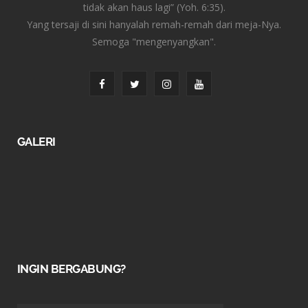
tidak akan haus lagi” (Yoh. 6:35).
Yang tersaji di sini hanyalah remah-remah dari meja-Nya.
Semoga "mengenyangkan".
F
T
I
Y
a
w
n
o
c
i
s
u
GALERI
e
t
t
T
b
t
a
u
o
e
g
b
o
r
r
e
k
a
INGIN BERGABUNG?
m