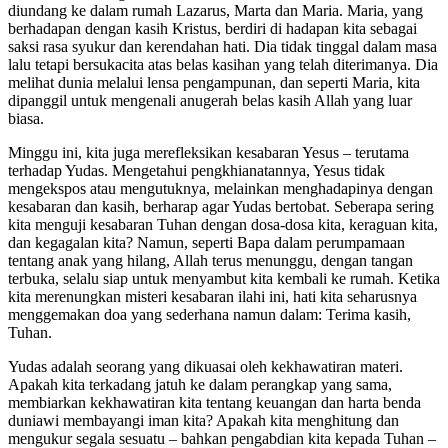
diundang ke dalam rumah Lazarus, Marta dan Maria. Maria, yang
berhadapan dengan kasih Kristus, berdiri di hadapan kita sebagai
saksi rasa syukur dan kerendahan hati. Dia tidak tinggal dalam masa
lalu tetapi bersukacita atas belas kasihan yang telah diterimanya. Dia
melihat dunia melalui lensa pengampunan, dan seperti Maria, kita
dipanggil untuk mengenali anugerah belas kasih Allah yang luar
biasa.
Minggu ini, kita juga merefleksikan kesabaran Yesus – terutama
terhadap Yudas. Mengetahui pengkhianatannya, Yesus tidak
mengekspos atau mengutuknya, melainkan menghadapinya dengan
kesabaran dan kasih, berharap agar Yudas bertobat. Seberapa sering
kita menguji kesabaran Tuhan dengan dosa-dosa kita, keraguan kita,
dan kegagalan kita? Namun, seperti Bapa dalam perumpamaan
tentang anak yang hilang, Allah terus menunggu, dengan tangan
terbuka, selalu siap untuk menyambut kita kembali ke rumah. Ketika
kita merenungkan misteri kesabaran ilahi ini, hati kita seharusnya
menggemakan doa yang sederhana namun dalam: Terima kasih,
Tuhan.
Yudas adalah seorang yang dikuasai oleh kekhawatiran materi.
Apakah kita terkadang jatuh ke dalam perangkap yang sama,
membiarkan kekhawatiran kita tentang keuangan dan harta benda
duniawi membayangi iman kita? Apakah kita menghitung dan
mengukur segala sesuatu – bahkan pengabdian kita kepada Tuhan –