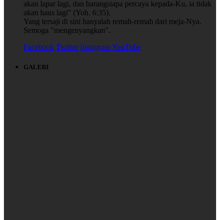
akan lapar lagi, dan barangsiapa percaya kepada-Ku, ia tidak
akan haus lagi” (Yoh. 6:35).
Yang tersaji di sini hanyalah remah-remah dari meja-Nya.
Semoga "mengenyangkan".
Facebook
Twitter
Instagram
YouTube
GALERI