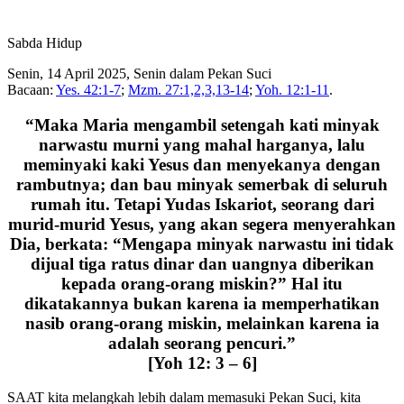
Sabda Hidup
Senin, 14 April 2025, Senin dalam Pekan Suci
Bacaan:
Yes. 42:1-7
;
Mzm. 27:1,2,3,13-14
;
Yoh. 12:1-11
.
“Maka Maria mengambil setengah kati minyak
narwastu murni yang mahal harganya, lalu
meminyaki kaki Yesus dan menyekanya dengan
rambutnya; dan bau minyak semerbak di seluruh
rumah itu. Tetapi Yudas Iskariot, seorang dari
murid-murid Yesus, yang akan segera menyerahkan
Dia, berkata: “Mengapa minyak narwastu ini tidak
dijual tiga ratus dinar dan uangnya diberikan
kepada orang-orang miskin?” Hal itu
dikatakannya bukan karena ia memperhatikan
nasib orang-orang miskin, melainkan karena ia
adalah seorang pencuri.”
[Yoh 12: 3 – 6]
SAAT kita melangkah lebih dalam memasuki Pekan Suci, kita