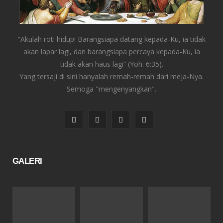
“Akulah roti hidup! Barangsiapa datang kepada-Ku, ia tidak
akan lapar lagi, dan barangsiapa percaya kepada-Ku, ia
tidak akan haus lagi” (Yoh. 6:35).
Yang tersaji di sini hanyalah remah-remah dari meja-Nya.
Semoga "mengenyangkan".
F
T
I
Y
a
w
n
o
c
i
s
u
GALERI
e
t
t
T
b
t
a
u
o
e
g
b