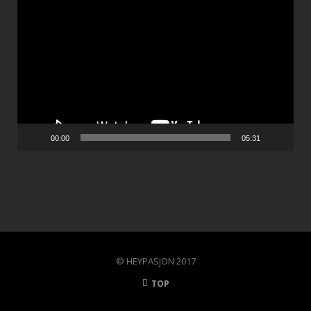
Video
Player
00:00
05:31
© HEYPASJON 2017
TOP