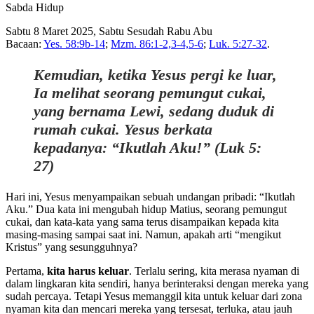
Sabda Hidup
Sabtu 8 Maret 2025, Sabtu Sesudah Rabu Abu
Bacaan:
Yes. 58:9b-14
;
Mzm. 86:1-2,3-4,5-6
;
Luk. 5:27-32
.
Kemudian, ketika Yesus pergi ke luar,
Ia melihat seorang pemungut cukai,
yang bernama Lewi, sedang duduk di
rumah cukai. Yesus berkata
kepadanya: “Ikutlah Aku!” (Luk 5:
27)
Hari ini, Yesus menyampaikan sebuah undangan pribadi: “Ikutlah
Aku.” Dua kata ini mengubah hidup Matius, seorang pemungut
cukai, dan kata-kata yang sama terus disampaikan kepada kita
masing-masing sampai saat ini. Namun, apakah arti “mengikut
Kristus” yang sesungguhnya?
Pertama,
kita harus keluar
. Terlalu sering, kita merasa nyaman di
dalam lingkaran kita sendiri, hanya berinteraksi dengan mereka yang
sudah percaya. Tetapi Yesus memanggil kita untuk keluar dari zona
nyaman kita dan mencari mereka yang tersesat, terluka, atau jauh