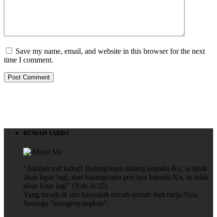
Save my name, email, and website in this browser for the next
time I comment.
REMAH SABDA
“Akulah roti hidup! Barangsiapa datang kepada-Ku, ia tidak
akan lapar lagi, dan barangsiapa percaya kepada-Ku, ia tidak
akan haus lagi” (Yoh. 6:35).
Yang tersaji di sini hanyalah remah-remah dari meja-Nya.
Semoga "mengenyangkan".