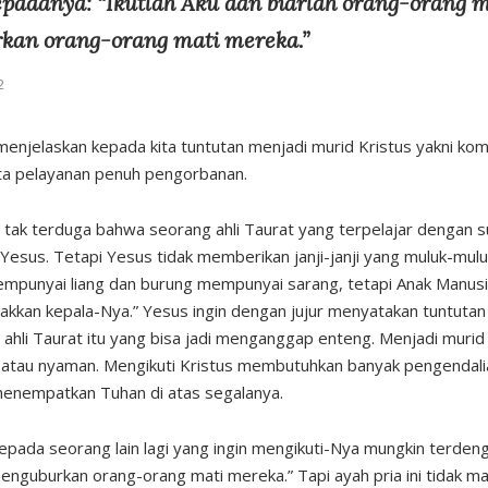
epadanya: “Ikutlah Aku dan biarlah orang-orang m
kan orang-orang mati mereka.”
2
ni menjelaskan kepada kita tuntutan menjadi murid Kristus yakni kom
rta pelayanan penuh pengorbanan.
 tak terduga bahwa seorang ahli Taurat yang terpelajar dengan 
 Yesus. Tetapi Yesus tidak memberikan janji-janji yang muluk-mul
mempunyai liang dan burung mempunyai sarang, tetapi Anak Manus
kkan kepala-Nya.” Yesus ingin dengan jujur ​​menyatakan tuntut
h ahli Taurat itu yang bisa jadi menganggap enteng. Menjadi murid
atau nyaman. Mengikuti Kristus membutuhkan banyak pengendali
 menempatkan Tuhan di atas segalanya.
ada seorang lain lagi yang ingin mengikuti-Nya mungkin terdenga
nguburkan orang-orang mati mereka.” Tapi ayah pria ini tidak mati