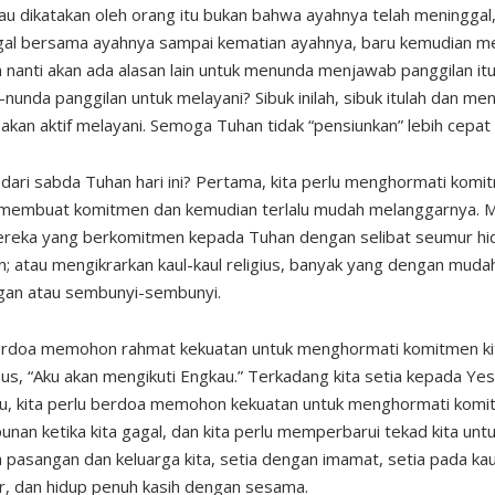
 dikatakan oleh orang itu bukan bahwa ayahnya telah meninggal, 
gal bersama ayahnya sampai kematian ayahnya, baru kemudian me
 nanti akan ada alasan lain untuk menunda menjawab panggilan itu
nunda panggilan untuk melayani? Sibuk inilah, sibuk itulah dan men
akan aktif melayani. Semoga Tuhan tidak “pensiunkan” lebih cepat d
dari sabda Tuhan hari ini? Pertama, kita perlu menghormati komitme
membuat komitmen dan kemudian terlalu mudah melanggarnya. M
ereka yang berkomitmen kepada Tuhan dengan selibat seumur hi
; atau mengikrarkan kaul-kaul religius, banyak yang dengan mud
gan atau sembunyi-sembunyi.
berdoa memohon rahmat kekuatan untuk menghormati komitmen kita
s, “Aku akan mengikuti Engkau.” Terkadang kita setia kepada Ye
itu, kita perlu berdoa memohon kekuatan untuk menghormati komitm
n ketika kita gagal, dan kita perlu memperbarui tekad kita unt
 pasangan dan keluarga kita, setia dengan imamat, setia pada kaul-
r, dan hidup penuh kasih dengan sesama.