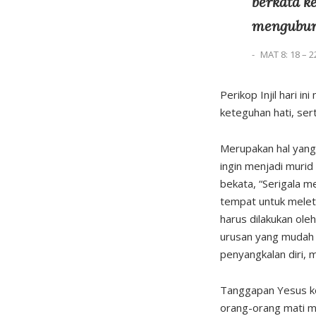
berkata k
mengubur
MAT 8: 18 – 2
Perikop Injil hari i
keteguhan hati, se
Merupakan hal yang
ingin menjadi murid
bekata, “Serigala 
tempat untuk meleta
harus dilakukan ole
urusan yang mudah 
penyangkalan diri,
Tanggapan Yesus kep
orang-orang mati me