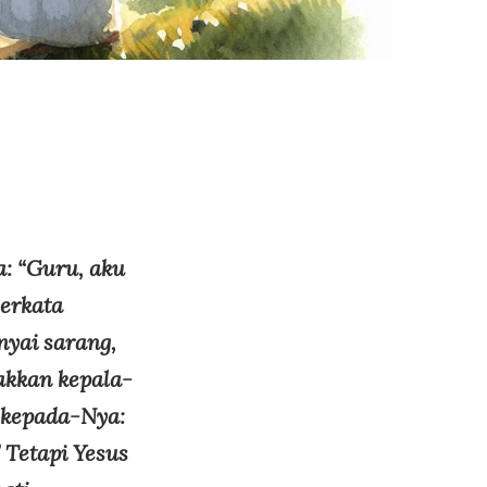
a: “Guru, aku
berkata
yai sarang,
akkan kepala-
a kepada-Nya:
 Tetapi Yesus