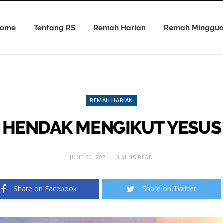
ome
Tentang RS
Remah Harian
Remah Minggu
REMAH HARIAN
HENDAK MENGIKUT YESUS
JUNE 30, 2024
3 MINS READ
Share on Facebook
Share on Twitter