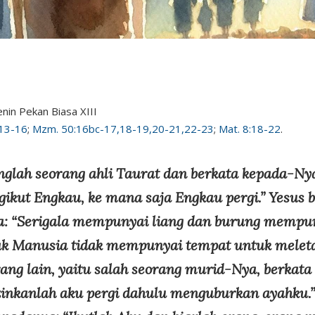
Senin Pekan Biasa XIII
.13-16
;
Mzm. 50:16bc-17,18-19,20-21,22-23
;
Mat. 8:18-22
.
nglah seorang ahli Taurat dan berkata kepada-Ny
ikut Engkau, ke mana saja Engkau pergi.” Yesus 
: “Serigala mempunyai liang dan burung mempun
ak Manusia tidak mempunyai tempat untuk melet
rang lain, yaitu salah seorang murid-Nya, berkat
zinkanlah aku pergi dahulu menguburkan ayahku.”