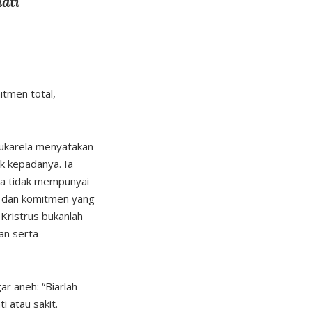
ati
itmen total,
sukarela menyatakan
uk kepadanya. Ia
ia tidak mempunyai
an dan komitmen yang
 Kristrus bukanlah
an serta
r aneh: “Biarlah
 atau sakit.