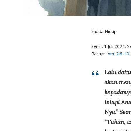
Sabda Hidup
Senin, 1 Juli 2024, 
Bacaan:
Am. 2:6-10
Lalu data
akan meng
kepadanya
tetapi An
Nya.” Seo
“Tuhan, i