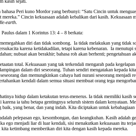
m kasih sejati.
ngan bahasa Peri kuno Mordor yang berbunyi: “Satu Cincin untuk meng
ereka.” Cincin kekuasaan adalah kebalikan dari kasih. Kekuasaan mem
le-earth
.
 Paulus dalam 1 Korintus 13: 4 – 8 berkata:
dak memegahkan diri dan tidak sombong. Ia tidak melakukan yang tidak so
rsukacita karena ketidakadilan, tetapi karena kebenaran. Ia menutupi 
dahan; nubuat akan berakhir; bahasa roh akan berhenti; pengetahuan a
atan total. Kekuasaan yang tak terkendali mengarah pada kegelapan 
ampingan dalam diri seseorang. Tuhan sendiri mengatakan kepada kita 
 seseorang dan memungkinkan cahaya hati nurani seseorang menjadi re
empertahankan kendali dalam semua situasi membuat orang tega mengor
 hatinya hidup dalam ketakutan terus-menerus. Ia tidak memiliki kasih
 karena ia tahu betapa gentingnya seluruh sistem dalam kenyataan. 
g baik, yang benar, dan yang indah. Kita diciptakan untuk kebahagiaan
adalah pelepasan ego, kesombongan, dan keangkuhan. Kasih adalah gera
go menjadi liar di luar kendali, sisi menakutkan kekuasaan itu terjad
i kita ketimbang memberikan diri kita dengan kasih kepada mereka.