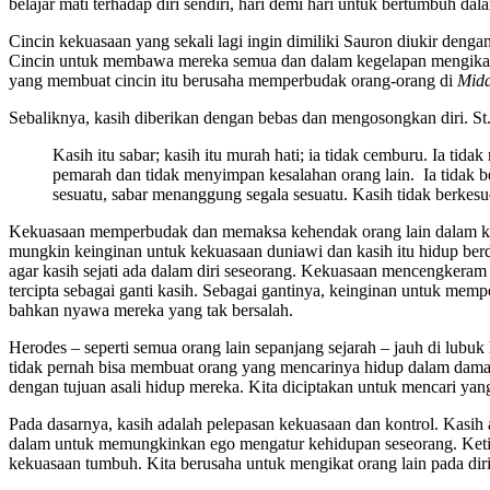
belajar mati terhadap diri sendiri, hari demi hari untuk bertumbuh dala
Cincin kekuasaan yang sekali lagi ingin dimiliki Sauron diukir de
Cincin untuk membawa mereka semua dan dalam kegelapan mengikat m
yang membuat cincin itu berusaha memperbudak orang-orang di
Midd
Sebaliknya, kasih diberikan dengan bebas dan mengosongkan diri. St.
Kasih itu sabar; kasih itu murah hati; ia tidak cemburu. Ia ti
pemarah dan tidak menyimpan kesalahan orang lain. Ia tidak be
sesuatu, sabar menanggung segala sesuatu. Kasih tidak berkesu
Kekuasaan memperbudak dan memaksa kehendak orang lain dalam keta
mungkin keinginan untuk kekuasaan duniawi dan kasih itu hidup berd
agar kasih sejati ada dalam diri seseorang. Kekuasaan mencengkeram
tercipta sebagai ganti kasih. Sebagai gantinya, keinginan untuk m
bahkan nyawa mereka yang tak bersalah.
Herodes – seperti semua orang lain sepanjang sejarah – jauh di lubuk
tidak pernah bisa membuat orang yang mencarinya hidup dalam damai
dengan tujuan asali hidup mereka. Kita diciptakan untuk mencari yan
Pada dasarnya, kasih adalah pelepasan kekuasaan dan kontrol. Kasih 
dalam untuk memungkinkan ego mengatur kehidupan seseorang. Ketika e
kekuasaan tumbuh. Kita berusaha untuk mengikat orang lain pada dir