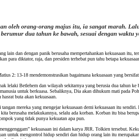
akan oleh orang-orang majus itu, ia sangat marah. 
g berumur dua tahun ke bawah, sesuai dengan waktu y
ang lain dan dengan panik berusaha mempertahankan kekuasaan itu, t
an para diktator, raja, dan presiden terhebat pun tahu betapa kekuasaa
tius 2: 13-18 mendemonstrasikan bagaimana kekuasaan yang bersifat il
k-anak lelaki Betlehem dan wilayah sekitarnya yang berusia dua tahu
n manusia untuk berkuasa. Sebaliknya, Dia akan dihukum mati pada P
 hasrat buta akan kekuasaan.
 di tangan mereka yang mengejar kekuasaan demi kekuasaan itu sendiri
ita berusaha melakukannya, selalu ada korban. Korban itu bisa berupa
lompok yang tidak punya kekuatan apa pun.
menggenggam” kekuasaan ini dalam karya JRR. Tolkien tersebut. Kek
untuk mengontrol hidup sendiri dan hidup orang lain itu merupakan god