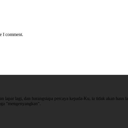
me I comment.
n lapar lagi, dan barangsiapa percaya kepada-Ku, ia tidak akan haus la
emoga "mengenyangkan".