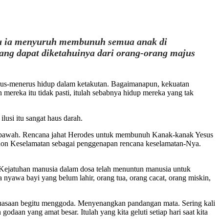
Lalu ia menyuruh membunuh semua anak di
ang dapat diketahuinya dari orang-orang majus
erus-menerus hidup dalam ketakutan. Bagaimanapun, kekuatan
n mereka itu tidak pasti, itulah sebabnya hidup mereka yang tak
usi itu sangat haus darah.
n ke bawah. Rencana jahat Herodes untuk membunuh Kanak-kanak Yesus
ohon Keselamatan sebagai penggenapan rencana keselamatan-Nya.
. Kejatuhan manusia dalam dosa telah menuntun manusia untuk
 nyawa bayi yang belum lahir, orang tua, orang cacat, orang miskin,
uasaan begitu menggoda. Menyenangkan pandangan mata. Sering kali
aan yang amat besar. Itulah yang kita geluti setiap hari saat kita