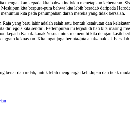
ta mengatakan kepada kita bahwa individu menetapkan kebenaran. Sist
. Meskipun kita berpura-pura bahwa kita lebih beradab daripada Herode
 menuntun kita pada penumpahan darah mereka yang tidak bersalah.
 Raja yang baru lahir adalah salah satu bentuk ketakutan dan keleka
inta diri egois kita sendiri. Pertempuran itu terjadi di hati kita masi
 mohon kepada Kanak-kanak Yesus untuk memenuhi kita dengan kasih ber
nggam kekuasaan. Kita ingat juga berjuta-juta anak-anak tak bersalah
yang benar dan indah, untuk lebih menghargai kehidupan dan tidak mud
ian