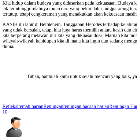
Kita hidup dalam budaya yang didasarkan pada kekuasaan. Budaya ki
tak terhitung jumlahnya mulai dari yang belum lahir hingga orang tua
tertutup, tetapi cengkeraman yang menakutkan akan kekuasaan masih
KASIH itu lahir di Bethlehem. Tanggapan Herodes terhadap kelahiran
yang tidak bersalah, tetapi kita juga harus memilih antara kasih dan c
kita berperang melawan diri kita yang dikuasai dosa. Marilah kita
wilayah-wilayah kehidupan kita di mana kita ingin dan sedang mengge
dunia.
Tuhan, bantulah kami untuk selalu mencari yang baik, 
Refleksi
remah harian
Renungan
renungan bacaan harian
Renungan Har
10