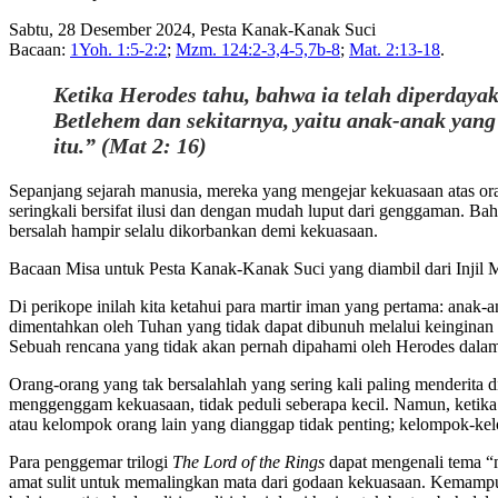
Sabtu, 28 Desember 2024, Pesta Kanak-Kanak Suci
Bacaan:
1Yoh. 1:5-2:2
;
Mzm. 124:2-3,4-5,7b-8
;
Mat. 2:13-18
.
Ketika Herodes tahu, bahwa ia telah diperday
Betlehem dan sekitarnya, yaitu anak-anak yan
itu.”
(Mat 2: 16)
Sepanjang sejarah manusia, mereka yang mengejar kekuasaan atas or
seringkali bersifat ilusi dan dengan mudah luput dari genggaman. Bahk
bersalah hampir selalu dikorbankan demi kekuasaan.
Bacaan Misa untuk Pesta Kanak-Kanak Suci yang diambil dari Injil Ma
Di perikope inilah kita ketahui para martir iman yang pertama: ana
dimentahkan oleh Tuhan yang tidak dapat dibunuh melalui keingina
Sebuah rencana yang tidak akan pernah dipahami oleh Herodes dalam
Orang-orang yang tak bersalahlah yang sering kali paling menderita
menggenggam kekuasaan, tidak peduli seberapa kecil. Namun, ketika k
atau kelompok orang lain yang dianggap tidak penting; kelompok-ke
Para penggemar trilogi
The Lord of the Rings
dapat mengenali tema “
amat sulit untuk memalingkan mata dari godaan kekuasaan. Kemampuan 