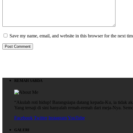
Save my name, email, and website in this browser for the next ti
REMAH SABDA
“Akulah roti hidup! Barangsiapa datang kepada-Ku, ia tidak aka
Yang tersaji di sini hanyalah remah-remah dari meja-Nya. S
Facebook
Twitter
Instagram
YouTube
GALERI