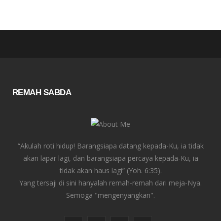
REMAH SABDA
“Akulah roti hidup! Barangsiapa datang kepada-Ku, ia tidak
akan lapar lagi, dan barangsiapa percaya kepada-Ku, ia
tidak akan haus lagi” (Yoh. 6:35).
Yang tersaji di sini hanyalah remah-remah dari meja-Nya.
Semoga "mengenyangkan".